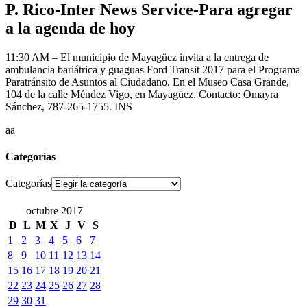
P. Rico-Inter News Service-Para agregar
a la agenda de hoy
11:30 AM – El municipio de Mayagüez invita a la entrega de
ambulancia bariátrica y guaguas Ford Transit 2017 para el Programa
Paratránsito de Asuntos al Ciudadano. En el Museo Casa Grande,
104 de la calle Méndez Vigo, en Mayagüez. Contacto: Omayra
Sánchez, 787-265-1755. INS
aa
Categorías
Categorías
octubre 2017
D
L
M
X
J
V
S
1
2
3
4
5
6
7
8
9
10
11
12
13
14
15
16
17
18
19
20
21
22
23
24
25
26
27
28
29
30
31