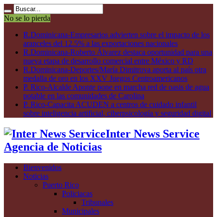
No se lo pierda
R.Dominicana-Empresarios advierten sobre el impacto de los
aranceles del 12.5% a las exportaciones nacionales
R.Dominicana-Roberto Álvarez destaca oportunidad para una
nueva etapa de desarrollo comercial entre México y RD
R.Dominicana-Deportes/María Dimitrova aporta al país otra
medalla de oro en los XXV Juegos Centroamericanos
P. Rico-Alcalde Aponte pone en marcha red de oasis de agua
potable en las comunidades de Carolina
P. Rico-Capacita ACUDEN a centros de cuidado infantil
sobre inteligencia artificial, ciberpsicología y seguridad digital
Inter News Service
Agencia de Noticias
Bienvenidos
Noticias
Puerto Rico
Policiacas
Tribunales
Municipales