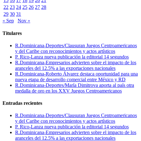
15
16
17
18
19
20
21
22
23
24
25
26
27
28
29
30
31
« Sep
Nov »
Titulares
R.Dominicana-Deportes/Clausuran Juegos Centroamericanos
y del Caribe con reconocimientos y actos artísticos
P. Rico-Lanza nueva publicación la editorial 14 segundos
R.Dominicana-Empresarios advierten sobre el impacto de los
aranceles del 12.5% a las exportaciones nacionales
R.Dominicana-Roberto Álvarez destaca oportunidad para una
nueva etapa de desarrollo comercial entre México y RD
R.Dominicana-Deportes/María Dimitrova aporta al país otra
medalla de oro en los XXV Juegos Centroamericanos
Entradas recientes
R.Dominicana-Deportes/Clausuran Juegos Centroamericanos
y del Caribe con reconocimientos y actos artísticos
P. Rico-Lanza nueva publicación la editorial 14 segundos
R.Dominicana-Empresarios advierten sobre el impacto de los
aranceles del 12.5% a las exportaciones nacionales