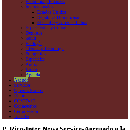
Economía y Finanzas
Internacionales
Estados Unidos
República Dominicana
El Caribe y América Latina
Espectáculos y Cultura
Deportes
Salud
Ecología
Ciencia y Tecnología
Fotografías
Especiales
Audio
Vídeo
Agenda
Agenda
Servicios
Quiénes Somos
Demo
COVID-19
Contáctenos
Cerrar sesión
Acceder
P. Rico-Inter News Service-Agregado a la