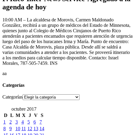
agenda de hoy
10:00 AM – La alcaldesa de Morovis, Carmen Maldonado
González, recibirá a un grupo de médicos del Estado de Minnesota,
quienes junto al Colegio de Médicos Cirujanos de Puerto Rico
atenderán a pacientes encamados que requieren atención de urgencia
luego del paso de los huracanes Irma y María. Punto de encuentro:
Casa Alcaldía de Morovis, plaza pública. Desde allí se saldrá a
varias comunidades a atender a los pacientes. Se proveerá itinerario
a los medios para calcular tiempo disponible. Contacto: Israel
Morales, 787-505-7459. INS
aa
Categorías
Categorías
octubre 2017
D
L
M
X
J
V
S
1
2
3
4
5
6
7
8
9
10
11
12
13
14