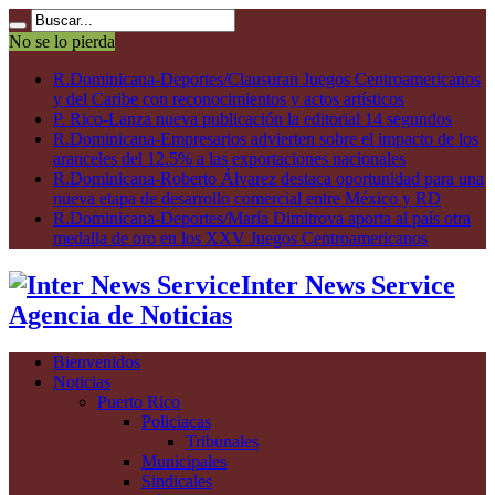
No se lo pierda
R.Dominicana-Deportes/Clausuran Juegos Centroamericanos
y del Caribe con reconocimientos y actos artísticos
P. Rico-Lanza nueva publicación la editorial 14 segundos
R.Dominicana-Empresarios advierten sobre el impacto de los
aranceles del 12.5% a las exportaciones nacionales
R.Dominicana-Roberto Álvarez destaca oportunidad para una
nueva etapa de desarrollo comercial entre México y RD
R.Dominicana-Deportes/María Dimitrova aporta al país otra
medalla de oro en los XXV Juegos Centroamericanos
Inter News Service
Agencia de Noticias
Bienvenidos
Noticias
Puerto Rico
Policiacas
Tribunales
Municipales
Sindicales