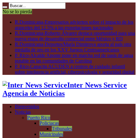
No se lo pierda
R.Dominicana-Empresarios advierten sobre el impacto de los
aranceles del 12.5% a las exportaciones nacionales
R.Dominicana-Roberto Álvarez destaca oportunidad para una
nueva etapa de desarrollo comercial entre México y RD
R.Dominicana-Deportes/María Dimitrova aporta al país otra
medalla de oro en los XXV Juegos Centroamericanos
P. Rico-Alcalde Aponte pone en marcha red de oasis de agua
potable en las comunidades de Carolina
P. Rico-Capacita ACUDEN a centros de cuidado infantil
sobre inteligencia artificial, ciberpsicología y seguridad digital
Inter News Service
Agencia de Noticias
Bienvenidos
Noticias
Puerto Rico
Policiacas
Tribunales
Municipales