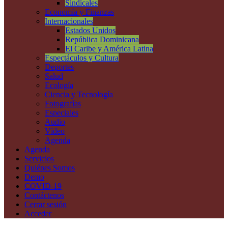
Sindicales
Economía y Finanzas
Internacionales
Estados Unidos
República Dominicana
El Caribe y América Latina
Espectáculos y Cultura
Deportes
Salud
Ecología
Ciencia y Tecnología
Fotografías
Especiales
Audio
Vídeo
Agenda
Agenda
Servicios
Quiénes Somos
Demo
COVID-19
Contáctenos
Cerrar sesión
Acceder