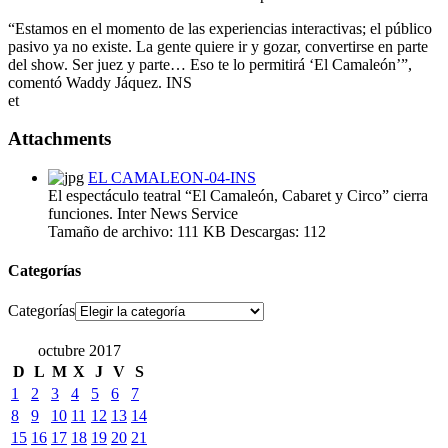
“Estamos en el momento de las experiencias interactivas; el público
pasivo ya no existe. La gente quiere ir y gozar, convertirse en parte
del show. Ser juez y parte… Eso te lo permitirá ‘El Camaleón’”,
comentó Waddy Jáquez. INS
et
Attachments
EL CAMALEON-04-INS
El espectáculo teatral “El Camaleón, Cabaret y Circo” cierra
funciones. Inter News Service
Tamaño de archivo:
111 KB
Descargas:
112
Categorías
Categorías
octubre 2017
D
L
M
X
J
V
S
1
2
3
4
5
6
7
8
9
10
11
12
13
14
15
16
17
18
19
20
21