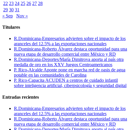
22
23
24
25
26
27
28
29
30
31
« Sep
Nov »
Titulares
R.Dominicana-Empresarios advierten sobre el impacto de los
aranceles del 12.5% a las exportaciones nacionales
R.Dominicana-Roberto Álvarez destaca oportunidad para una
nueva etapa de desarrollo comercial entre México y RD
R.Dominicana-Deportes/María Dimitrova aporta al país otra
medalla de oro en los XXV Juegos Centroamericanos
P. Rico-Alcalde Aponte pone en marcha red de oasis de agua
potable en las comunidades de Carolina
P. Rico-Capacita ACUDEN a centros de cuidado infantil
sobre inteligencia artificial, ciberpsicología y seguridad digital
Entradas recientes
R.Dominicana-Empresarios advierten sobre el impacto de los
aranceles del 12.5% a las exportaciones nacionales
R.Dominicana-Roberto Álvarez destaca oportunidad para una
nueva etapa de desarrollo comercial entre México y RD
R.Dominicana-Deportes/María Dimitrova aporta al país otra