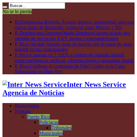
No se lo pierda
R.Dominicana-Roberto Álvarez destaca oportunidad para una
nueva etapa de desarrollo comercial entre México y RD
R.Dominicana-Deportes/María Dimitrova aporta al país otra
medalla de oro en los XXV Juegos Centroamericanos
P. Rico-Alcalde Aponte pone en marcha red de oasis de agua
potable en las comunidades
P. Rico-Capacita ACUDEN a centros de cuidado infantil
sobre inteligencia artificial, ciberpsicología y seguridad digital
P. Rico-Celebran el centenario de Fidel Castro en la Casa
Soberanista en Hato Rey
Inter News Service
Agencia de Noticias
Bienvenidos
Noticias
Puerto Rico
Policiacas
Tribunales
Municipales