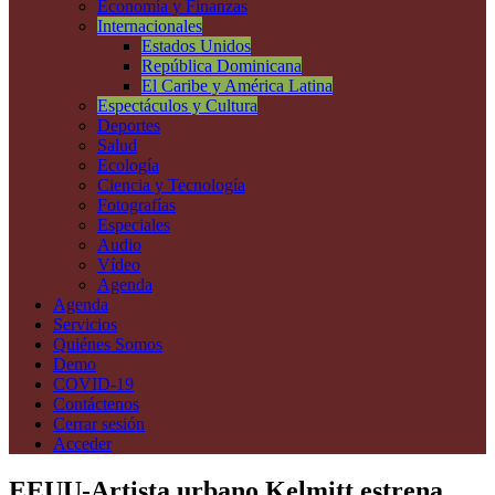
Economía y Finanzas
Internacionales
Estados Unidos
República Dominicana
El Caribe y América Latina
Espectáculos y Cultura
Deportes
Salud
Ecología
Ciencia y Tecnología
Fotografías
Especiales
Audio
Vídeo
Agenda
Agenda
Servicios
Quiénes Somos
Demo
COVID-19
Contáctenos
Cerrar sesión
Acceder
EEUU-Artista urbano Kelmitt estrena