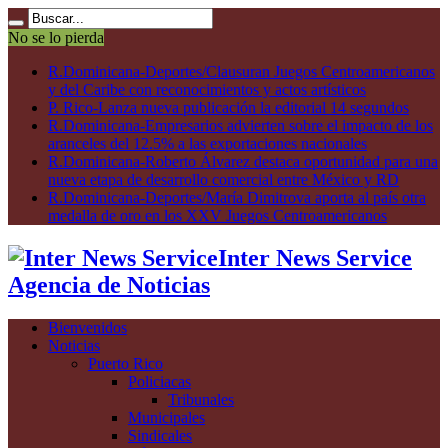
No se lo pierda
R.Dominicana-Deportes/Clausuran Juegos Centroamericanos
y del Caribe con reconocimientos y actos artísticos
P. Rico-Lanza nueva publicación la editorial 14 segundos
R.Dominicana-Empresarios advierten sobre el impacto de los
aranceles del 12.5% a las exportaciones nacionales
R.Dominicana-Roberto Álvarez destaca oportunidad para una
nueva etapa de desarrollo comercial entre México y RD
R.Dominicana-Deportes/María Dimitrova aporta al país otra
medalla de oro en los XXV Juegos Centroamericanos
Inter News Service
Agencia de Noticias
Bienvenidos
Noticias
Puerto Rico
Policiacas
Tribunales
Municipales
Sindicales