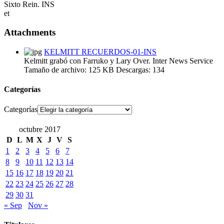
Sixto Rein. INS
et
Attachments
KELMITT RECUERDOS-01-INS
Kelmitt grabó con Farruko y Lary Over. Inter News Service
Tamaño de archivo:
125 KB
Descargas:
134
Categorías
Categorías
octubre 2017
D
L
M
X
J
V
S
1
2
3
4
5
6
7
8
9
10
11
12
13
14
15
16
17
18
19
20
21
22
23
24
25
26
27
28
29
30
31
« Sep
Nov »