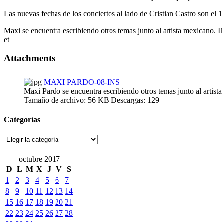
Las nuevas fechas de los conciertos al lado de Cristian Castro son e
Maxi se encuentra escribiendo otros temas junto al artista mexicano. 
et
Attachments
MAXI PARDO-08-INS
Maxi Pardo se encuentra escribiendo otros temas junto al artis
Tamaño de archivo:
56 KB
Descargas:
129
Categorías
Categorías
octubre 2017
D
L
M
X
J
V
S
1
2
3
4
5
6
7
8
9
10
11
12
13
14
15
16
17
18
19
20
21
22
23
24
25
26
27
28