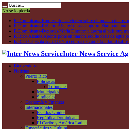
No se lo pierda
R.Dominicana-Empresarios advierten sobre el impacto de los ar
R.Dominicana-Roberto Álvarez destaca oportunidad para una n
R.Dominicana-Deportes/María Dimitrova aporta al país otra m
P. Rico-Alcalde Aponte pone en marcha red de oasis de agua p
P. Rico-Capacita ACUDEN a centros de cuidado infantil sobre inte
Inter News Service Ag
Bienvenidos
Noticias
Puerto Rico
Policiacas
Tribunales
Municipales
Sindicales
Economía y Finanzas
Internacionales
Estados Unidos
República Dominicana
El Caribe y América Latina
Espectáculos y Cultura