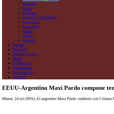
Deportes
Salud
Ecología
Ciencia y Tecnología
Fotografías
Especiales
Audio
Vídeo
Agenda
Agenda
Servicios
Quiénes Somos
Demo
COVID-19
Contáctenos
Cerrar sesión
Acceder
EEUU-Argentino Maxi Pardo compone tema
Miami, 24 oct (INS).-El argentino Maxi Pardo colaboró con Cristian 