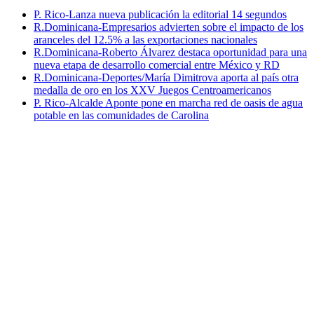
P. Rico-Lanza nueva publicación la editorial 14 segundos
R.Dominicana-Empresarios advierten sobre el impacto de los
aranceles del 12.5% a las exportaciones nacionales
R.Dominicana-Roberto Álvarez destaca oportunidad para una
nueva etapa de desarrollo comercial entre México y RD
R.Dominicana-Deportes/María Dimitrova aporta al país otra
medalla de oro en los XXV Juegos Centroamericanos
P. Rico-Alcalde Aponte pone en marcha red de oasis de agua
potable en las comunidades de Carolina