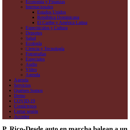
Economía y Finanzas
Internacionales
Estados Unidos
República Dominicana
El Caribe y América Latina
Espectáculos y Cultura
Deportes
Salud
Ecología
Ciencia y Tecnología
Fotografías
Especiales
Audio
Vídeo
Agenda
Agenda
Servicios
Quiénes Somos
Demo
COVID-19
Contáctenos
Cerrar sesión
Acceder
P. Rico-Desde auto en marcha balean a un