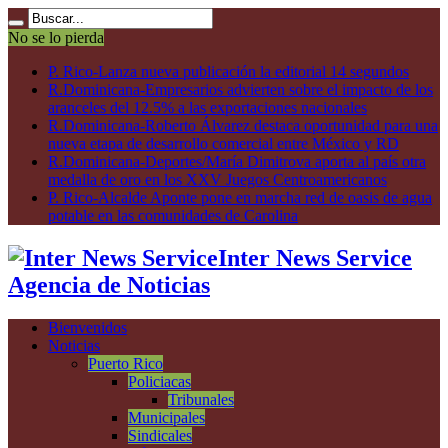
No se lo pierda
P. Rico-Lanza nueva publicación la editorial 14 segundos
R.Dominicana-Empresarios advierten sobre el impacto de los
aranceles del 12.5% a las exportaciones nacionales
R.Dominicana-Roberto Álvarez destaca oportunidad para una
nueva etapa de desarrollo comercial entre México y RD
R.Dominicana-Deportes/María Dimitrova aporta al país otra
medalla de oro en los XXV Juegos Centroamericanos
P. Rico-Alcalde Aponte pone en marcha red de oasis de agua
potable en las comunidades de Carolina
Inter News Service
Agencia de Noticias
Bienvenidos
Noticias
Puerto Rico
Policiacas
Tribunales
Municipales
Sindicales