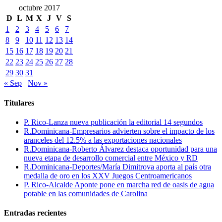
octubre 2017
D
L
M
X
J
V
S
1
2
3
4
5
6
7
8
9
10
11
12
13
14
15
16
17
18
19
20
21
22
23
24
25
26
27
28
29
30
31
« Sep
Nov »
Titulares
P. Rico-Lanza nueva publicación la editorial 14 segundos
R.Dominicana-Empresarios advierten sobre el impacto de los
aranceles del 12.5% a las exportaciones nacionales
R.Dominicana-Roberto Álvarez destaca oportunidad para una
nueva etapa de desarrollo comercial entre México y RD
R.Dominicana-Deportes/María Dimitrova aporta al país otra
medalla de oro en los XXV Juegos Centroamericanos
P. Rico-Alcalde Aponte pone en marcha red de oasis de agua
potable en las comunidades de Carolina
Entradas recientes