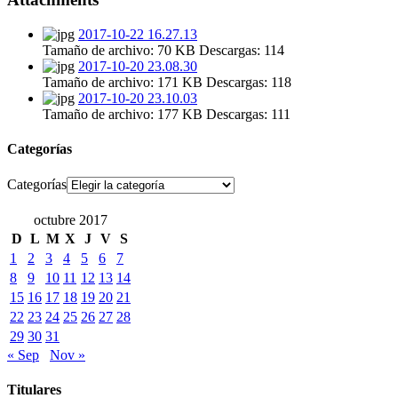
2017-10-22 16.27.13
Tamaño de archivo:
70 KB
Descargas:
114
2017-10-20 23.08.30
Tamaño de archivo:
171 KB
Descargas:
118
2017-10-20 23.10.03
Tamaño de archivo:
177 KB
Descargas:
111
Categorías
Categorías
octubre 2017
D
L
M
X
J
V
S
1
2
3
4
5
6
7
8
9
10
11
12
13
14
15
16
17
18
19
20
21
22
23
24
25
26
27
28
29
30
31
« Sep
Nov »
Titulares