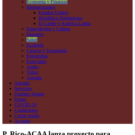
Economía y Finanzas
Internacionales
Estados Unidos
República Dominicana
El Caribe y América Latina
Espectáculos y Cultura
Deportes
Salud
Ecología
Ciencia y Tecnología
Fotografías
Especiales
Audio
Vídeo
Agenda
Agenda
Servicios
Quiénes Somos
Demo
COVID-19
Contáctenos
Cerrar sesión
Acceder
P. Rico-ACAA lanza proyecto para