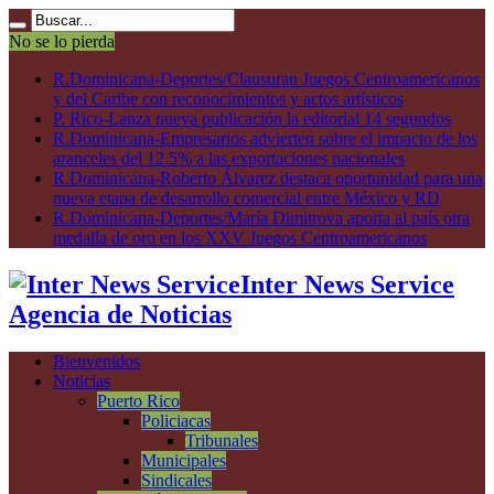
No se lo pierda
R.Dominicana-Deportes/Clausuran Juegos Centroamericanos
y del Caribe con reconocimientos y actos artísticos
P. Rico-Lanza nueva publicación la editorial 14 segundos
R.Dominicana-Empresarios advierten sobre el impacto de los
aranceles del 12.5% a las exportaciones nacionales
R.Dominicana-Roberto Álvarez destaca oportunidad para una
nueva etapa de desarrollo comercial entre México y RD
R.Dominicana-Deportes/María Dimitrova aporta al país otra
medalla de oro en los XXV Juegos Centroamericanos
Inter News Service
Agencia de Noticias
Bienvenidos
Noticias
Puerto Rico
Policiacas
Tribunales
Municipales
Sindicales