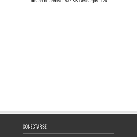
Tamaño de archivo:
537 KB
Descargas:
124
CONECTARSE