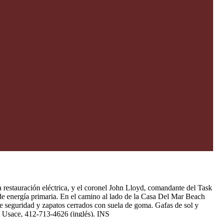
restauración eléctrica, y el coronel John Lloyd, comandante del Task
n de energía primaria. En el camino al lado de la Casa Del Mar Beach
de seguridad y zapatos cerrados con suela de goma. Gafas de sol y
, Usace, 412-713-4626 (inglés). INS