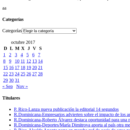
aa
Categorías
Categorías
octubre 2017
D
L
M
X
J
V
S
1
2
3
4
5
6
7
8
9
10
11
12
13
14
15
16
17
18
19
20
21
22
23
24
25
26
27
28
29
30
31
« Sep
Nov »
Titulares
P. Rico-Lanza nueva publicación la editorial 14 segundos
R.Dominicana-Empresarios advierten sobre el impacto de los ar
R.Dominicana-Roberto Álvarez destaca oportunidad para una n
R.Dominicana-Deportes/María Dimitrova aporta al país otra m