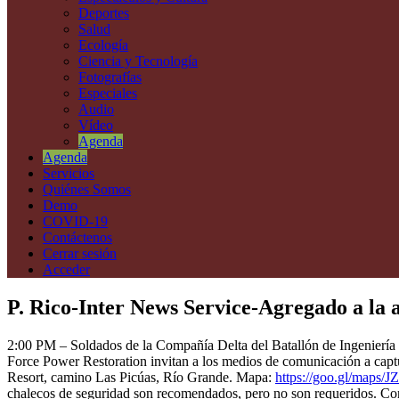
Deportes
Salud
Ecología
Ciencia y Tecnología
Fotografías
Especiales
Audio
Vídeo
Agenda
Agenda
Servicios
Quiénes Somos
Demo
COVID-19
Contáctenos
Cerrar sesión
Acceder
P. Rico-Inter News Service-Agregado a la 
2:00 PM – Soldados de la Compañía Delta del Batallón de Ingeniería 
Force Power Restoration invitan a los medios de comunicación a captur
Resort, camino Las Picúas, Río Grande. Mapa:
https://goo.gl/maps
chalecos de seguridad son recomendados, pero no son requeridos. Co