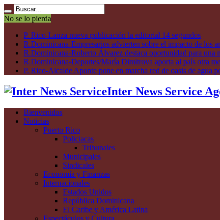
No se lo pierda
P. Rico-Lanza nueva publicación la editorial 14 segundos
R.Dominicana-Empresarios advierten sobre el impacto de los ar
R.Dominicana-Roberto Álvarez destaca oportunidad para una n
R.Dominicana-Deportes/María Dimitrova aporta al país otra m
P. Rico-Alcalde Aponte pone en marcha red de oasis de agua p
Inter News Service Ag
Bienvenidos
Noticias
Puerto Rico
Policiacas
Tribunales
Municipales
Sindicales
Economía y Finanzas
Internacionales
Estados Unidos
República Dominicana
El Caribe y América Latina
Espectáculos y Cultura