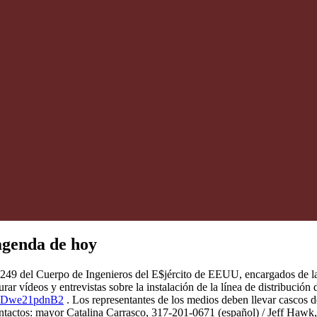
agenda de hoy
249 del Cuerpo de Ingenieros del E$jército de EEUU, encargados de la 
ar vídeos y entrevistas sobre la instalación de la línea de distribució
/JZDwe21pdnB2
. Los representantes de los medios deben llevar cascos 
ntactos: mayor Catalina Carrasco, 317-201-0671 (español) / Jeff Hawk