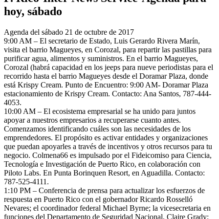
hoy, sábado
Agenda del sábado 21 de octubre de 2017
9:00 AM – El secretario de Estado, Luis Gerardo Rivera Marín,
visita el barrio Magueyes, en Corozal, para repartir las pastillas para
purificar agua, alimentos y suministros. En el barrio Magueyes,
Corozal (habrá capacidad en los jeeps para nueve periodistas para el
recorrido hasta el barrio Magueyes desde el Doramar Plaza, donde
está Krispy Cream. Punto de Encuentro: 9:00 AM- Doramar Plaza
estacionamiento de Krispy Cream. Contacto: Ana Santos, 787-444-
4053.
10:00 AM – El ecosistema empresarial se ha unido para juntos
apoyar a nuestros empresarios a recuperarse cuanto antes.
Comenzamos identificando cuáles son las necesidades de los
emprendedores. El propósito es activar entidades y organizaciones
que puedan apoyarles a través de incentivos y otros recursos para tu
negocio. Colmena66 es impulsado por el Fideicomiso para Ciencia,
Tecnología e Investigación de Puerto Rico, en colaboración con
Piloto Labs. En Punta Borinquen Resort, en Aguadilla. Contacto:
787-525-4111.
1:10 PM – Conferencia de prensa para actualizar los esfuerzos de
respuesta en Puerto Rico con el gobernador Ricardo Rosselló
Nevares; el coordinador federal Michael Byrne; la vicesecretaria en
funciones del Departamento de Seguridad Nacional, Claire Grady;