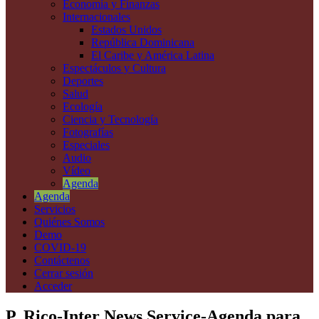
Economía y Finanzas
Internacionales
Estados Unidos
República Dominicana
El Caribe y América Latina
Espectáculos y Cultura
Deportes
Salud
Ecología
Ciencia y Tecnología
Fotografías
Especiales
Audio
Vídeo
Agenda
Agenda
Servicios
Quiénes Somos
Demo
COVID-19
Contáctenos
Cerrar sesión
Acceder
P. Rico-Inter News Service-Agenda para