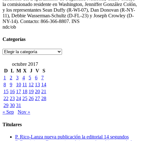
la comisionado residente en Washington, Jenniffer González Colón,
y los representantes Sean Duffy (R-WI-07), Dan Donovan (R-NY-
11), Debbie Wasserman-Schultz (D-FL-23) y Joseph Crowley (D-
NY-14). Contacto: 866-366-8807. INS
ndc/ob
Categorías
Categorías
octubre 2017
D
L
M
X
J
V
S
1
2
3
4
5
6
7
8
9
10
11
12
13
14
15
16
17
18
19
20
21
22
23
24
25
26
27
28
29
30
31
« Sep
Nov »
Titulares
P. Rico-Lanza nueva publicación la editorial 14 segundos