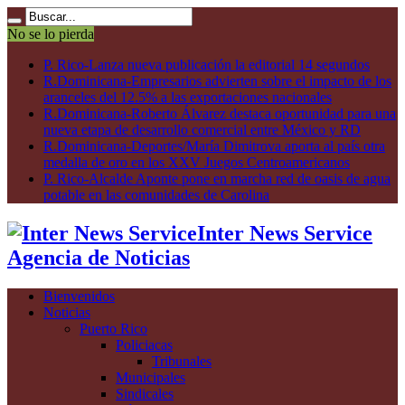
No se lo pierda
P. Rico-Lanza nueva publicación la editorial 14 segundos
R.Dominicana-Empresarios advierten sobre el impacto de los
aranceles del 12.5% a las exportaciones nacionales
R.Dominicana-Roberto Álvarez destaca oportunidad para una
nueva etapa de desarrollo comercial entre México y RD
R.Dominicana-Deportes/María Dimitrova aporta al país otra
medalla de oro en los XXV Juegos Centroamericanos
P. Rico-Alcalde Aponte pone en marcha red de oasis de agua
potable en las comunidades de Carolina
Inter News Service
Agencia de Noticias
Bienvenidos
Noticias
Puerto Rico
Policiacas
Tribunales
Municipales
Sindicales