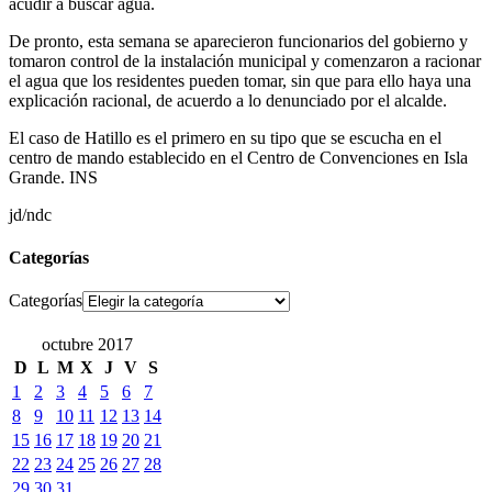
acudir a buscar agua.
De pronto, esta semana se aparecieron funcionarios del gobierno y
tomaron control de la instalación municipal y comenzaron a racionar
el agua que los residentes pueden tomar, sin que para ello haya una
explicación racional, de acuerdo a lo denunciado por el alcalde.
El caso de Hatillo es el primero en su tipo que se escucha en el
centro de mando establecido en el Centro de Convenciones en Isla
Grande. INS
jd/ndc
Categorías
Categorías
octubre 2017
D
L
M
X
J
V
S
1
2
3
4
5
6
7
8
9
10
11
12
13
14
15
16
17
18
19
20
21
22
23
24
25
26
27
28
29
30
31