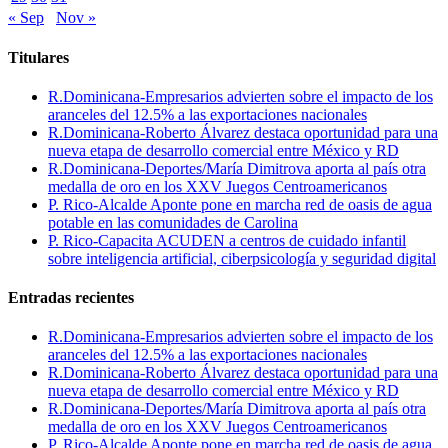
« Sep
Nov »
Titulares
R.Dominicana-Empresarios advierten sobre el impacto de los
aranceles del 12.5% a las exportaciones nacionales
R.Dominicana-Roberto Álvarez destaca oportunidad para una
nueva etapa de desarrollo comercial entre México y RD
R.Dominicana-Deportes/María Dimitrova aporta al país otra
medalla de oro en los XXV Juegos Centroamericanos
P. Rico-Alcalde Aponte pone en marcha red de oasis de agua
potable en las comunidades de Carolina
P. Rico-Capacita ACUDEN a centros de cuidado infantil
sobre inteligencia artificial, ciberpsicología y seguridad digital
Entradas recientes
R.Dominicana-Empresarios advierten sobre el impacto de los
aranceles del 12.5% a las exportaciones nacionales
R.Dominicana-Roberto Álvarez destaca oportunidad para una
nueva etapa de desarrollo comercial entre México y RD
R.Dominicana-Deportes/María Dimitrova aporta al país otra
medalla de oro en los XXV Juegos Centroamericanos
P. Rico-Alcalde Aponte pone en marcha red de oasis de agua