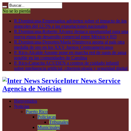
No se lo pierda
R.Dominicana-Empresarios advierten sobre el impacto de los
aranceles del 12.5% a las exportaciones nacionales
R.Dominicana-Roberto Álvarez destaca oportunidad para una
nueva etapa de desarrollo comercial entre México y RD
R.Dominicana-Deportes/María Dimitrova aporta al país otra
medalla de oro en los XXV Juegos Centroamericanos
P. Rico-Alcalde Aponte pone en marcha red de oasis de agua
potable en las comunidades de Carolina
P. Rico-Capacita ACUDEN a centros de cuidado infantil
sobre inteligencia artificial, ciberpsicología y seguridad digital
Inter News Service
Agencia de Noticias
Bienvenidos
Noticias
Puerto Rico
Policiacas
Tribunales
Municipales