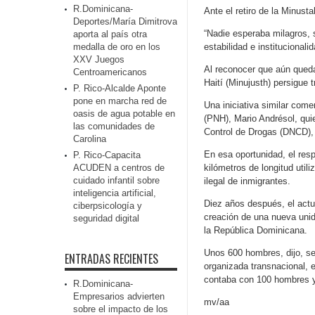
R.Dominicana-
Ante el retiro de la Minust
Deportes/María Dimitrova
“Nadie esperaba milagros, 
aporta al país otra
medalla de oro en los
estabilidad e institucionalid
XXV Juegos
Al reconocer que aún queda
Centroamericanos
Haití (Minujusth) persigue t
P. Rico-Alcalde Aponte
pone en marcha red de
Una iniciativa similar come
oasis de agua potable en
(PNH), Mario Andrésol, qui
las comunidades de
Control de Drogas (DNCD), i
Carolina
En esa oportunidad, el resp
P. Rico-Capacita
ACUDEN a centros de
kilómetros de longitud util
cuidado infantil sobre
ilegal de inmigrantes.
inteligencia artificial,
Diez años después, el actu
ciberpsicología y
creación de una nueva unida
seguridad digital
la República Dominicana.
Unos 600 hombres, dijo, ser
ENTRADAS RECIENTES
organizada transnacional, e
contaba con 100 hombres y 
R.Dominicana-
Empresarios advierten
mv/aa
sobre el impacto de los