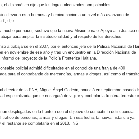
ah, el diplomático dijo que los logros alcanzados son palpables.
sino llevar a esta hermosa y heroica nación a un nivel más avanzado de
ad”, dijo.
 mucho por hacer, sostuvo que la nueva Misión para el Apoyo a la Justicia e
rabajar para ampliar la institucionalidad y el respeto de los derechos.
nzó a trabajarse en el 2007, por el entonces jefe de la Policía Nacional de Hai
en en noviembre de ese año y tras un encuentro en la Dirección Nacional de
nformó del proyecto de la Policía Fronteriza Haitiana.
onsable policial admitió dificultades en el control de una franja de 400
izada para el contrabando de mercancías, armas y drogas, así como el tránsit
al director de la PNH, Miguel Ángel Gedeón, anunció en septiembre pasado l
d especializada que se encargará de vigilar y controlar la frontera terrestre 
ían desplegados en la frontera con el objetivo de combatir la delincuencia
l tráfico de personas, armas y drogas. En esa fecha, la nueva instancia ya
el restante se completaría en el 2018. INS