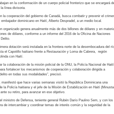
bajan en la conformación de un cuerpo policial fronterizo que se encargará d
la línea divisoria.
con la cooperación del gobierno de Canadá, busca combatir y prevenir el crime
l embajador dominicano en Haití, Alberto Despradel, a un medio local.
men organizado genera anualmente más de dos billones de dólares y en materi
llones de dólares, conforme a un informe del 2016 de la Oficina de Naciones
 Delito.
imera dotación será instalada en la frontera norte de la desembocadura del rí
ta el Capotillo haitiano frente a Restauración y Loma de Cabrera, región
linda con Haití.
ar la colaboración de la misión policial de la ONU, la Policía Nacional de Haití
para fortalecer los mecanismos de cooperación y colaboración dirigida a
delito en todas sus modalidades”, precisó.
, manifestó que hace varias semanas visitó la República Dominicana una
e la Policía haitiana y el jefe de la Misión de Estabilización en Haití (Minusta
nte su retiro, para avanzar en ese objetivo.
el ministro de Defensa, teniente general Rubén Darío Paulino Sem, y con los
ra de intercambiar y coordinar temas de interés común y la seguridad de la