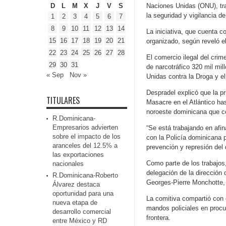
D
L
M
X
J
V
S
Naciones Unidas (ONU), tra
la seguridad y vigilancia de 
1
2
3
4
5
6
7
8
9
10
11
12
13
14
La iniciativa, que cuenta 
15
16
17
18
19
20
21
organizado, según reveló e
22
23
24
25
26
27
28
El comercio ilegal del cri
29
30
31
de narcotráfico 320 mil mi
« Sep
Nov »
Unidas contra la Droga y el
Despradel explicó que la pr
TITULARES
Masacre en el Atlántico has
noroeste dominicana que co
R.Dominicana-
Empresarios advierten
“Se está trabajando en afin
sobre el impacto de los
con la Policía dominicana 
aranceles del 12.5% a
prevención y represión del 
las exportaciones
Como parte de los trabajos
nacionales
delegación de la dirección d
R.Dominicana-Roberto
Georges-Pierre Monchotte, a
Álvarez destaca
oportunidad para una
La comitiva compartió con 
nueva etapa de
mandos policiales en procu
desarrollo comercial
frontera.
entre México y RD