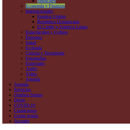
Sindicales
Economía y Finanzas
Internacionales
Estados Unidos
República Dominicana
El Caribe y América Latina
Espectáculos y Cultura
Deportes
Salud
Ecología
Ciencia y Tecnología
Fotografías
Especiales
Audio
Vídeo
Agenda
Agenda
Servicios
Quiénes Somos
Demo
COVID-19
Contáctenos
Cerrar sesión
Acceder