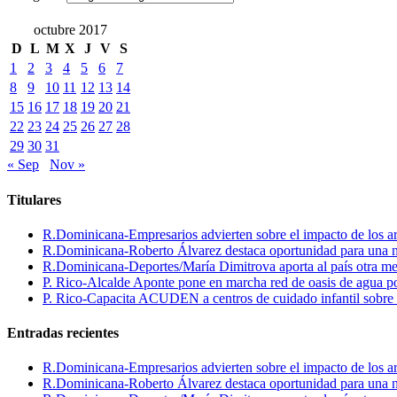
octubre 2017
D
L
M
X
J
V
S
1
2
3
4
5
6
7
8
9
10
11
12
13
14
15
16
17
18
19
20
21
22
23
24
25
26
27
28
29
30
31
« Sep
Nov »
Titulares
R.Dominicana-Empresarios advierten sobre el impacto de los ar
R.Dominicana-Roberto Álvarez destaca oportunidad para una n
R.Dominicana-Deportes/María Dimitrova aporta al país otra m
P. Rico-Alcalde Aponte pone en marcha red de oasis de agua p
P. Rico-Capacita ACUDEN a centros de cuidado infantil sobre inte
Entradas recientes
R.Dominicana-Empresarios advierten sobre el impacto de los ar
R.Dominicana-Roberto Álvarez destaca oportunidad para una n