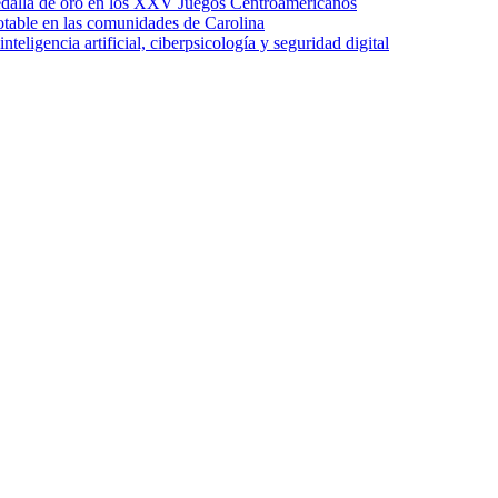
edalla de oro en los XXV Juegos Centroamericanos
otable en las comunidades de Carolina
ligencia artificial, ciberpsicología y seguridad digital