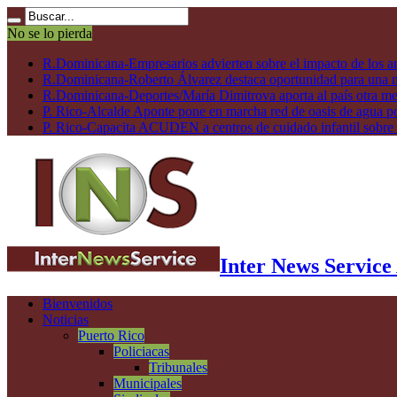
No se lo pierda
R.Dominicana-Empresarios advierten sobre el impacto de los ar
R.Dominicana-Roberto Álvarez destaca oportunidad para una n
R.Dominicana-Deportes/María Dimitrova aporta al país otra m
P. Rico-Alcalde Aponte pone en marcha red de oasis de agua p
P. Rico-Capacita ACUDEN a centros de cuidado infantil sobre inte
Inter News Service
Bienvenidos
Noticias
Puerto Rico
Policiacas
Tribunales
Municipales