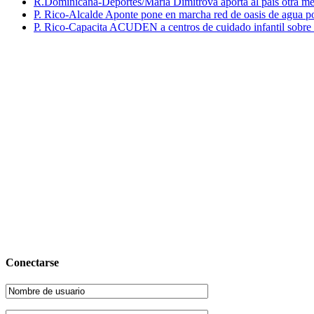
R.Dominicana-Deportes/María Dimitrova aporta al país otra m
P. Rico-Alcalde Aponte pone en marcha red de oasis de agua p
P. Rico-Capacita ACUDEN a centros de cuidado infantil sobre inte
Conectarse