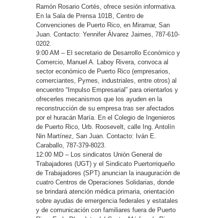
Ramón Rosario Cortés, ofrece sesión informativa.
En la Sala de Prensa 101B, Centro de
Convenciones de Puerto Rico, en Miramar, San
Juan. Contacto: Yennifer Álvarez Jaimes, 787-610-
0202.
9:00 AM – El secretario de Desarrollo Económico y
Comercio, Manuel A. Laboy Rivera, convoca al
sector económico de Puerto Rico (empresarios,
comerciantes, Pymes, industriales, entre otros) al
encuentro “Impulso Empresarial” para orientarlos y
ofrecerles mecanismos que los ayuden en la
reconstrucción de su empresa tras ser afectados
por el huracán María. En el Colegio de Ingenieros
de Puerto Rico, Urb. Roosevelt, calle Ing. Antolín
Nin Martínez, San Juan. Contacto: Iván E.
Caraballo, 787-379-8023.
12:00 MD – Los sindicatos Unión General de
Trabajadores (UGT) y el Sindicato Puertorriqueño
de Trabajadores (SPT) anuncian la inauguración de
cuatro Centros de Operaciones Solidarias, donde
se brindará atención médica primaria, orientación
sobre ayudas de emergencia federales y estatales
y de comunicación con familiares fuera de Puerto