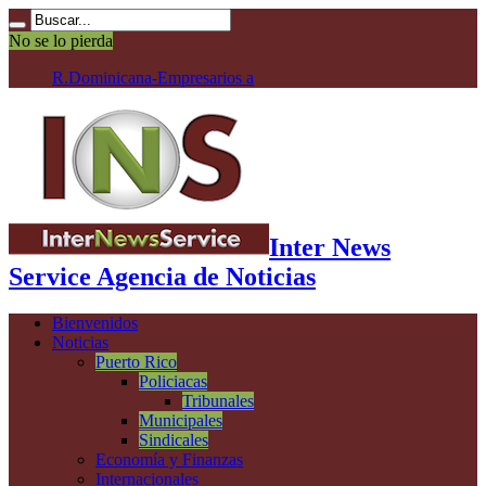
No se lo pierda
R.Dominicana-Empresarios advierten sobre el
Inter News
Service Agencia de Noticias
Bienvenidos
Noticias
Puerto Rico
Policiacas
Tribunales
Municipales
Sindicales
Economía y Finanzas
Internacionales