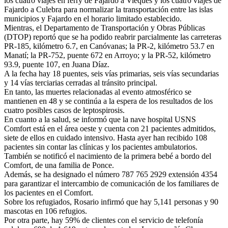
los cuatro viajes en ferry de Fajardo a Vieques y los cuatro viajes de
Fajardo a Culebra para normalizar la transportación entre las islas
municipios y Fajardo en el horario limitado establecido.
Mientras, el Departamento de Transportación y Obras Públicas
(DTOP) reportó que se ha podido reabrir parcialmente las carreteras
PR-185, kilómetro 6.7, en Canóvanas; la PR-2, kilómetro 53.7 en
Manatí; la PR-752, puente 672 en Arroyo; y la PR-52, kilómetro
93.9, puente 107, en Juana Díaz.
A la fecha hay 18 puentes, seis vías primarias, seis vías secundarias
y 14 vías terciarias cerradas al tránsito principal.
En tanto, las muertes relacionadas al evento atmosférico se
mantienen en 48 y se continúa a la espera de los resultados de los
cuatro posibles casos de leptospirosis.
En cuanto a la salud, se informó que la nave hospital USNS
Comfort está en el área oeste y cuenta con 21 pacientes admitidos,
siete de ellos en cuidado intensivo. Hasta ayer han recibido 108
pacientes sin contar las clínicas y los pacientes ambulatorios.
También se notificó el nacimiento de la primera bebé a bordo del
Comfort, de una familia de Ponce.
Además, se ha designado el número 787 765 2929 extensión 4354
para garantizar el intercambio de comunicación de los familiares de
los pacientes en el Comfort.
Sobre los refugiados, Rosario infirmó que hay 5,141 personas y 90
mascotas en 106 refugios.
Por otra parte, hay 59% de clientes con el servicio de telefonía