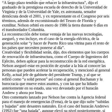
“A largo plazo tendrán que rehacer la infraestructura”, dijo el
graduado de la prestigiosa escuela de derecho de la Universidad de
Virginia y de la Universidad de Yale, ex astronauta, senador
demócrata desde el 2001, y ex representante en el Congreso por seis
términos, además de excomisionado del Tesoro de Florida y
exmilitar. Nelson orbitó en enero de 1986 la tierra durante 6 días en
el transbordador Columbia.
La reconstrucción debe tomar ventaja de las nuevas tecnologías,
aseguró, y eso incluye, en el caso de la energía eléctrica, de la
generación solar “y hacer de Puerto Rico una vitrina para el resto de
los países que necesiten ponerse al día”.
Creatividad y flexibilidad serán, dijo, dos elementos que los cuerpos
de renovación de infraestructura, como el Cuerpo de Ingenieros del
Ejército, deben aplicar para la reconstrucción de la red energética.
Nelson aseguró estar en posición de ayudar a la Isla al conocer las
personas que pueden acelerar la recuperación, y mencionó al general
Kelly, actual jefe de gabinete del presidente Trump, y al que se
refirió como “a solid person” así como al general Buchanan y la
burocracia que mueve estos asuntos, y con las que ha lidiado
anteriormente en su estado, una vez devastado por el huracán
Andrew y ahora por Irma.
Otro comentario lanzado por Nelson fue contra la Agencia federal
para el manejo de emergencias (Fema), de la que dijo sufre “subidas
y bajadas” ante desastres naturales. En el caso del huracán Andrews
(1992) fue “una bajada”, aunque elevó su nivel posteriormente, si