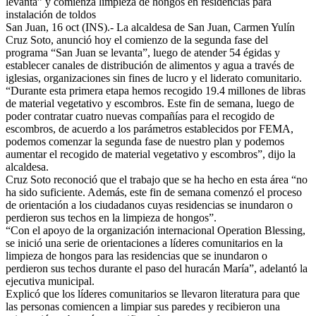
levanta” y comienza limpieza de hongos en residencias para
instalación de toldos
San Juan, 16 oct (INS).- La alcaldesa de San Juan, Carmen Yulín
Cruz Soto, anunció hoy el comienzo de la segunda fase del
programa “San Juan se levanta”, luego de atender 54 égidas y
establecer canales de distribución de alimentos y agua a través de
iglesias, organizaciones sin fines de lucro y el liderato comunitario.
“Durante esta primera etapa hemos recogido 19.4 millones de libras
de material vegetativo y escombros. Este fin de semana, luego de
poder contratar cuatro nuevas compañías para el recogido de
escombros, de acuerdo a los parámetros establecidos por FEMA,
podemos comenzar la segunda fase de nuestro plan y podemos
aumentar el recogido de material vegetativo y escombros”, dijo la
alcaldesa.
Cruz Soto reconoció que el trabajo que se ha hecho en esta área “no
ha sido suficiente. Además, este fin de semana comenzó el proceso
de orientación a los ciudadanos cuyas residencias se inundaron o
perdieron sus techos en la limpieza de hongos”.
“Con el apoyo de la organización internacional Operation Blessing,
se inició una serie de orientaciones a líderes comunitarios en la
limpieza de hongos para las residencias que se inundaron o
perdieron sus techos durante el paso del huracán María”, adelantó la
ejecutiva municipal.
Explicó que los líderes comunitarios se llevaron literatura para que
las personas comiencen a limpiar sus paredes y recibieron una