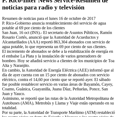
P. Rico-Inter News Service-Resumen de
noticias para radio y televisión
Resumen de noticias para el lunes 16 de octubre de 2017
P. Rico-Gobierno anuncia restablecimiento del servicio de agua
potable al 69 por ciento de los clientes
San Juan, 16 oct (INS).- El secretario de Asuntos Públicos, Ramón
Rosario Cortés, anunció que la Autoridad de Acueductos y
Alcantarillados (AAA) reportó 863,304 abonados con servicio de
agua potable, lo que representa un 69 por ciento de sus clientes.
El incremento de abonados se debe a la estabilización de energía en
el embalse La Plata y la instalación de varios generadores de
bombeo. Hoy se añadirá servicio a clientes de los municipios de Toa
Alta y Naranjito.
En cambio, la Autoridad de Energía Eléctrica (AEE) informó que al
día de ayer cuenta con un 15 por ciento de abonados con servicio
eléctrico, contra el 14,60 por ciento que se reportó ayer. El sábado
fue posible restablecer servicio en varias áreas de Bayamón, Cayey,
Coamo, Guánica, Guayanilla, Juana Díaz, Peñuelas, Ponce, San
Juan y Yauco.
Asimismo, se reportó que las rutas de la Autoridad Metropolitana de
Autobuses (AMA), Metrobús y Llama y Viaje están operando en su
totalidad.
Por su parte, la Autoridad de Transporte Marítimo (ATM) restableció