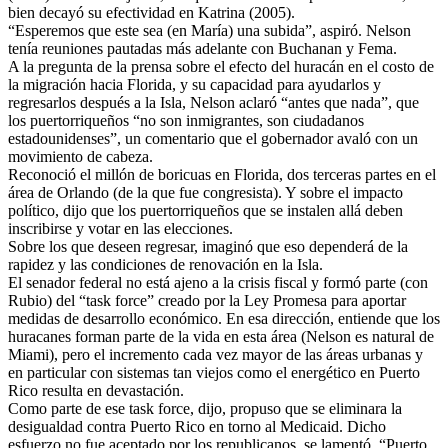
bien decayó su efectividad en Katrina (2005).
“Esperemos que este sea (en María) una subida”, aspiró. Nelson
tenía reuniones pautadas más adelante con Buchanan y Fema.
A la pregunta de la prensa sobre el efecto del huracán en el costo de
la migración hacia Florida, y su capacidad para ayudarlos y
regresarlos después a la Isla, Nelson aclaró “antes que nada”, que
los puertorriqueños “no son inmigrantes, son ciudadanos
estadounidenses”, un comentario que el gobernador avaló con un
movimiento de cabeza.
Reconoció el millón de boricuas en Florida, dos terceras partes en el
área de Orlando (de la que fue congresista). Y sobre el impacto
político, dijo que los puertorriqueños que se instalen allá deben
inscribirse y votar en las elecciones.
Sobre los que deseen regresar, imaginó que eso dependerá de la
rapidez y las condiciones de renovación en la Isla.
El senador federal no está ajeno a la crisis fiscal y formó parte (con
Rubio) del “task force” creado por la Ley Promesa para aportar
medidas de desarrollo económico. En esa dirección, entiende que los
huracanes forman parte de la vida en esta área (Nelson es natural de
Miami), pero el incremento cada vez mayor de las áreas urbanas y
en particular con sistemas tan viejos como el energético en Puerto
Rico resulta en devastación.
Como parte de ese task force, dijo, propuso que se eliminara la
desigualdad contra Puerto Rico en torno al Medicaid. Dicho
esfuerzo no fue aceptado por los republicanos, se lamentó. “Puerto