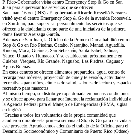
P. Rico-Gobernador visita centro Emergency Stop & Go en San
Juan para supervisar los servicios que se ofrecen
San Juan, 16 oct (INS).- El gobernador Ricardo Rosselló Nevares
visitó ayer el centro Emergency Stop & Go de la avenida Roosevelt,
en San Juan, para supervisar personalmente los servicios que se
ofrecen a la ciudadanía como parte de una iniciativa de la primera
dama Beatriz Areizaga García.
Además de San Juan, la Oficina de la Primera Dama habilitó centros
Stop & Go en Río Piedras, Cataño, Naranjito, Manatí, Aguadilla,
Rincón, Moca, Guánica, San Sebastián, Santa Isabel, Salinas,
Yauco, Utuado y Humacao. Y se establecerán próximamente en
Culebra, Vieques, Río Grande, Naguabo, Las Piedras, Caguas y
Aguas Buenas.
En estos centros se ofrecen alimentos preparados, agua, centro de
recarga para móviles, proyección de cine y televisión, actividades
recreativas para niños, clínicas de salud, salones de lectura y espacio
recreativo para mascotas.
Al mismo tiempo, se distribuye ropa donada en buenas condiciones
y se ofrece apoyo para llenar por Internet la reclamación individual a
la Agencia Federal para el Manejo de Emergencias (FEMA, siglas
en inglés).
“Gracias a todos los voluntarios de la propia comunidad que
acudieron durante esta primera semana al Stop & Go para dar vida a
este proyecto. Agradecemos además el trabajo de la Oficina para el
Desarrollo Socioeconómico y Comunitario de Puerto Rico (Odsec)