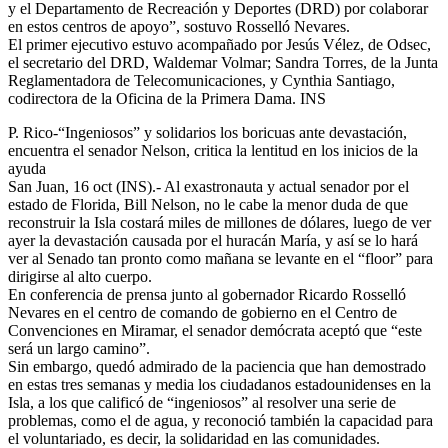
y el Departamento de Recreación y Deportes (DRD) por colaborar
en estos centros de apoyo”, sostuvo Rosselló Nevares.
El primer ejecutivo estuvo acompañado por Jesús Vélez, de Odsec,
el secretario del DRD, Waldemar Volmar; Sandra Torres, de la Junta
Reglamentadora de Telecomunicaciones, y Cynthia Santiago,
codirectora de la Oficina de la Primera Dama. INS
P. Rico-“Ingeniosos” y solidarios los boricuas ante devastación,
encuentra el senador Nelson, critica la lentitud en los inicios de la
ayuda
San Juan, 16 oct (INS).- Al exastronauta y actual senador por el
estado de Florida, Bill Nelson, no le cabe la menor duda de que
reconstruir la Isla costará miles de millones de dólares, luego de ver
ayer la devastación causada por el huracán María, y así se lo hará
ver al Senado tan pronto como mañana se levante en el “floor” para
dirigirse al alto cuerpo.
En conferencia de prensa junto al gobernador Ricardo Rosselló
Nevares en el centro de comando de gobierno en el Centro de
Convenciones en Miramar, el senador demócrata aceptó que “este
será un largo camino”.
Sin embargo, quedó admirado de la paciencia que han demostrado
en estas tres semanas y media los ciudadanos estadounidenses en la
Isla, a los que calificó de “ingeniosos” al resolver una serie de
problemas, como el de agua, y reconoció también la capacidad para
el voluntariado, es decir, la solidaridad en las comunidades.