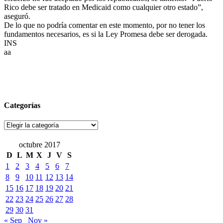
Rico debe ser tratado en Medicaid como cualquier otro estado”,
aseguró.
De lo que no podría comentar en este momento, por no tener los
fundamentos necesarios, es si la Ley Promesa debe ser derogada.
INS
aa
Categorías
Categorías
octubre 2017
D
L
M
X
J
V
S
1
2
3
4
5
6
7
8
9
10
11
12
13
14
15
16
17
18
19
20
21
22
23
24
25
26
27
28
29
30
31
« Sep
Nov »