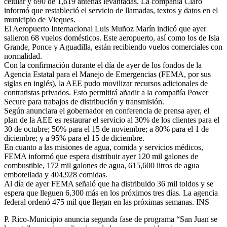
celular y 690 de 1,619 antenas levantadas. La compañía Claro
informó que restableció el servicio de llamadas, textos y datos en el
municipio de Vieques.
El Aeropuerto Internacional Luis Muñoz Marín indicó que ayer
salieron 68 vuelos domésticos. Este aeropuerto, así como los de Isla
Grande, Ponce y Aguadilla, están recibiendo vuelos comerciales con
normalidad.
Con la confirmación durante el día de ayer de los fondos de la
Agencia Estatal para el Manejo de Emergencias (FEMA, por sus
siglas en inglés), la AEE pudo movilizar recursos adicionales de
contratistas privados. Esto permitirá añadir a la compañía Power
Secure para trabajos de distribución y transmisión.
Según anunciara el gobernador en conferencia de prensa ayer, el
plan de la AEE es restaurar el servicio al 30% de los clientes para el
30 de octubre; 50% para el 15 de noviembre; a 80% para el 1 de
diciembre; y a 95% para el 15 de diciembre.
En cuanto a las misiones de agua, comida y servicios médicos,
FEMA informó que espera distribuir ayer 120 mil galones de
combustible, 172 mil galones de agua, 615,600 litros de agua
embotellada y 404,928 comidas.
Al día de ayer FEMA señaló que ha distribuido 36 mil toldos y se
espera que lleguen 6,300 más en los próximos tres días. La agencia
federal ordenó 475 mil que llegan en las próximas semanas. INS
P. Rico-Municipio anuncia segunda fase de programa “San Juan se