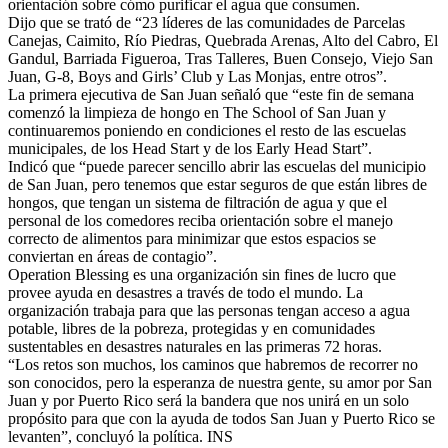
orientación sobre cómo purificar el agua que consumen.
Dijo que se trató de “23 líderes de las comunidades de Parcelas
Canejas, Caimito, Río Piedras, Quebrada Arenas, Alto del Cabro, El
Gandul, Barriada Figueroa, Tras Talleres, Buen Consejo, Viejo San
Juan, G-8, Boys and Girls’ Club y Las Monjas, entre otros”.
La primera ejecutiva de San Juan señaló que “este fin de semana
comenzó la limpieza de hongo en The School of San Juan y
continuaremos poniendo en condiciones el resto de las escuelas
municipales, de los Head Start y de los Early Head Start”.
Indicó que “puede parecer sencillo abrir las escuelas del municipio
de San Juan, pero tenemos que estar seguros de que están libres de
hongos, que tengan un sistema de filtración de agua y que el
personal de los comedores reciba orientación sobre el manejo
correcto de alimentos para minimizar que estos espacios se
conviertan en áreas de contagio”.
Operation Blessing es una organización sin fines de lucro que
provee ayuda en desastres a través de todo el mundo. La
organización trabaja para que las personas tengan acceso a agua
potable, libres de la pobreza, protegidas y en comunidades
sustentables en desastres naturales en las primeras 72 horas.
“Los retos son muchos, los caminos que habremos de recorrer no
son conocidos, pero la esperanza de nuestra gente, su amor por San
Juan y por Puerto Rico será la bandera que nos unirá en un solo
propósito para que con la ayuda de todos San Juan y Puerto Rico se
levanten”, concluyó la política. INS