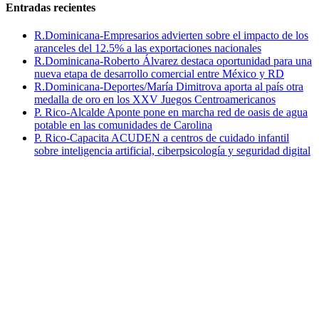
Entradas recientes
R.Dominicana-Empresarios advierten sobre el impacto de los
aranceles del 12.5% a las exportaciones nacionales
R.Dominicana-Roberto Álvarez destaca oportunidad para una
nueva etapa de desarrollo comercial entre México y RD
R.Dominicana-Deportes/María Dimitrova aporta al país otra
medalla de oro en los XXV Juegos Centroamericanos
P. Rico-Alcalde Aponte pone en marcha red de oasis de agua
potable en las comunidades de Carolina
P. Rico-Capacita ACUDEN a centros de cuidado infantil
sobre inteligencia artificial, ciberpsicología y seguridad digital