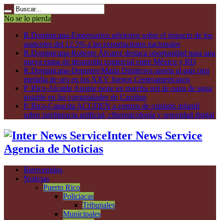
No se lo pierda
R.Dominicana-Empresarios advierten sobre el impacto de los
aranceles del 12.5% a las exportaciones nacionales
R.Dominicana-Roberto Álvarez destaca oportunidad para una
nueva etapa de desarrollo comercial entre México y RD
R.Dominicana-Deportes/María Dimitrova aporta al país otra
medalla de oro en los XXV Juegos Centroamericanos
P. Rico-Alcalde Aponte pone en marcha red de oasis de agua
potable en las comunidades de Carolina
P. Rico-Capacita ACUDEN a centros de cuidado infantil
sobre inteligencia artificial, ciberpsicología y seguridad digital
Inter News Service
Agencia de Noticias
Bienvenidos
Noticias
Puerto Rico
Policiacas
Tribunales
Municipales