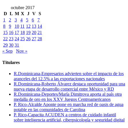
octubre 2017
D
L
M
X
J
V
S
1
2
3
4
5
6
7
8
9
10
11
12
13
14
15
16
17
18
19
20
21
22
23
24
25
26
27
28
29
30
31
« Sep
Nov »
Titulares
R.Dominicana-Empresarios advierten sobre el impacto de los
aranceles del 12.5% a las exportaciones nacionales
R.Dominicana-Roberto Álvarez destaca oportunidad para una
nueva etapa de desarrollo comercial entre México y RD
R.Dominicana-Deportes/María Dimitrova aporta al país otra
medalla de oro en los XXV Juegos Centroamericanos
P. Rico-Alcalde Aponte pone en marcha red de oasis de agua
potable en las comunidades de Carolina
P. Rico-Capacita ACUDEN a centros de cuidado infantil
sobre inteligencia artificial, ciberpsicología y seguridad digital