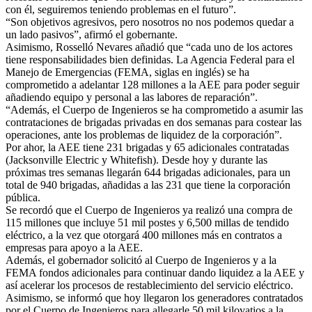
con él, seguiremos teniendo problemas en el futuro”.
“Son objetivos agresivos, pero nosotros no nos podemos quedar a
un lado pasivos”, afirmó el gobernante.
Asimismo, Rosselló Nevares añadió que “cada uno de los actores
tiene responsabilidades bien definidas. La Agencia Federal para el
Manejo de Emergencias (FEMA, siglas en inglés) se ha
comprometido a adelantar 128 millones a la AEE para poder seguir
añadiendo equipo y personal a las labores de reparación”.
“Además, el Cuerpo de Ingenieros se ha comprometido a asumir las
contrataciones de brigadas privadas en dos semanas para costear las
operaciones, ante los problemas de liquidez de la corporación”.
Por ahor, la AEE tiene 231 brigadas y 65 adicionales contratadas
(Jacksonville Electric y Whitefish). Desde hoy y durante las
próximas tres semanas llegarán 644 brigadas adicionales, para un
total de 940 brigadas, añadidas a las 231 que tiene la corporación
pública.
Se recordó que el Cuerpo de Ingenieros ya realizó una compra de
115 millones que incluye 51 mil postes y 6,500 millas de tendido
eléctrico, a la vez que otorgará 400 millones más en contratos a
empresas para apoyo a la AEE.
Además, el gobernador solicitó al Cuerpo de Ingenieros y a la
FEMA fondos adicionales para continuar dando liquidez a la AEE y
así acelerar los procesos de restablecimiento del servicio eléctrico.
Asimismo, se informó que hoy llegaron los generadores contratados
por el Cuerpo de Ingenieros para allegarle 50 mil kilovatios a la