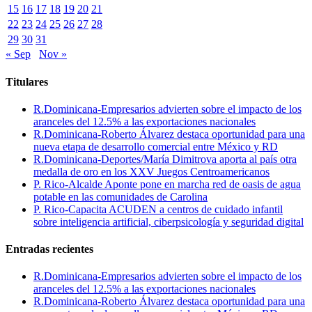
15
16
17
18
19
20
21
22
23
24
25
26
27
28
29
30
31
« Sep
Nov »
Titulares
R.Dominicana-Empresarios advierten sobre el impacto de los
aranceles del 12.5% a las exportaciones nacionales
R.Dominicana-Roberto Álvarez destaca oportunidad para una
nueva etapa de desarrollo comercial entre México y RD
R.Dominicana-Deportes/María Dimitrova aporta al país otra
medalla de oro en los XXV Juegos Centroamericanos
P. Rico-Alcalde Aponte pone en marcha red de oasis de agua
potable en las comunidades de Carolina
P. Rico-Capacita ACUDEN a centros de cuidado infantil
sobre inteligencia artificial, ciberpsicología y seguridad digital
Entradas recientes
R.Dominicana-Empresarios advierten sobre el impacto de los
aranceles del 12.5% a las exportaciones nacionales
R.Dominicana-Roberto Álvarez destaca oportunidad para una