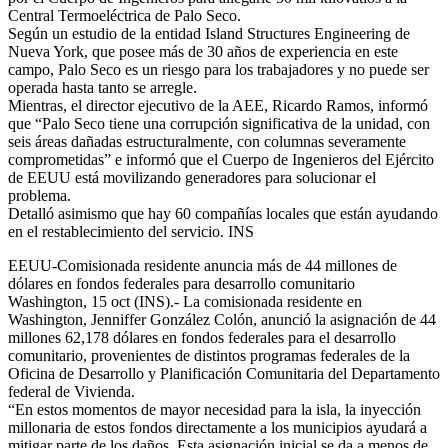
Central Termoeléctrica de Palo Seco.
Según un estudio de la entidad Island Structures Engineering de
Nueva York, que posee más de 30 años de experiencia en este
campo, Palo Seco es un riesgo para los trabajadores y no puede ser
operada hasta tanto se arregle.
Mientras, el director ejecutivo de la AEE, Ricardo Ramos, informó
que “Palo Seco tiene una corrupción significativa de la unidad, con
seis áreas dañadas estructuralmente, con columnas severamente
comprometidas” e informó que el Cuerpo de Ingenieros del Ejército
de EEUU está movilizando generadores para solucionar el
problema.
Detalló asimismo que hay 60 compañías locales que están ayudando
en el restablecimiento del servicio. INS
EEUU-Comisionada residente anuncia más de 44 millones de
dólares en fondos federales para desarrollo comunitario
Washington, 15 oct (INS).- La comisionada residente en
Washington, Jenniffer González Colón, anunció la asignación de 44
millones 62,178 dólares en fondos federales para el desarrollo
comunitario, provenientes de distintos programas federales de la
Oficina de Desarrollo y Planificación Comunitaria del Departamento
federal de Vivienda.
“En estos momentos de mayor necesidad para la isla, la inyección
millonaria de estos fondos directamente a los municipios ayudará a
mitigar parte de los daños. Esta asignación inicial se da a menos de