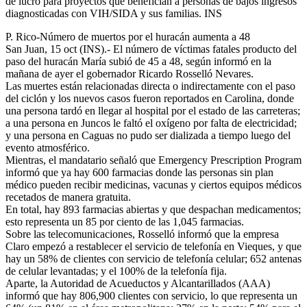
de lucro para proyectos que benefician a personas de bajos ingresos
diagnosticadas con VIH/SIDA y sus familias. INS
P. Rico-Número de muertos por el huracán aumenta a 48
San Juan, 15 oct (INS).- El número de víctimas fatales producto del
paso del huracán María subió de 45 a 48, según informó en la
mañana de ayer el gobernador Ricardo Rosselló Nevares.
Las muertes están relacionadas directa o indirectamente con el paso
del ciclón y los nuevos casos fueron reportados en Carolina, donde
una persona tardó en llegar al hospital por el estado de las carreteras;
a una persona en Juncos le faltó el oxígeno por falta de electricidad;
y una persona en Caguas no pudo ser dializada a tiempo luego del
evento atmosférico.
Mientras, el mandatario señaló que Emergency Prescription Program
informó que ya hay 600 farmacias donde las personas sin plan
médico pueden recibir medicinas, vacunas y ciertos equipos médicos
recetados de manera gratuita.
En total, hay 893 farmacias abiertas y que despachan medicamentos;
esto representa un 85 por ciento de las 1,045 farmacias.
Sobre las telecomunicaciones, Rosselló informó que la empresa
Claro empezó a restablecer el servicio de telefonía en Vieques, y que
hay un 58% de clientes con servicio de telefonía celular; 652 antenas
de celular levantadas; y el 100% de la telefonía fija.
Aparte, la Autoridad de Acueductos y Alcantarillados (AAA)
informó que hay 806,900 clientes con servicio, lo que representa un