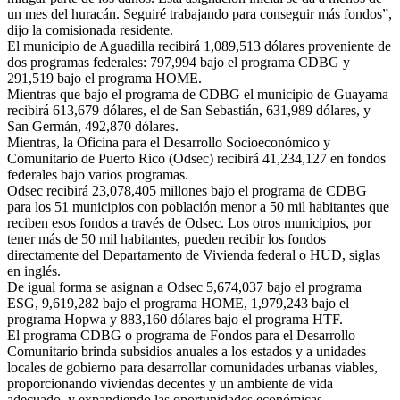
un mes del huracán. Seguiré trabajando para conseguir más fondos”,
dijo la comisionada residente.
El municipio de Aguadilla recibirá 1,089,513 dólares proveniente de
dos programas federales: 797,994 bajo el programa CDBG y
291,519 bajo el programa HOME.
Mientras que bajo el programa de CDBG el municipio de Guayama
recibirá 613,679 dólares, el de San Sebastián, 631,989 dólares, y
San Germán, 492,870 dólares.
Mientras, la Oficina para el Desarrollo Socioeconómico y
Comunitario de Puerto Rico (Odsec) recibirá 41,234,127 en fondos
federales bajo varios programas.
Odsec recibirá 23,078,405 millones bajo el programa de CDBG
para los 51 municipios con población menor a 50 mil habitantes que
reciben esos fondos a través de Odsec. Los otros municipios, por
tener más de 50 mil habitantes, pueden recibir los fondos
directamente del Departamento de Vivienda federal o HUD, siglas
en inglés.
De igual forma se asignan a Odsec 5,674,037 bajo el programa
ESG, 9,619,282 bajo el programa HOME, 1,979,243 bajo el
programa Hopwa y 883,160 dólares bajo el programa HTF.
El programa CDBG o programa de Fondos para el Desarrollo
Comunitario brinda subsidios anuales a los estados y a unidades
locales de gobierno para desarrollar comunidades urbanas viables,
proporcionando viviendas decentes y un ambiente de vida
adecuado, y expandiendo las oportunidades económicas,