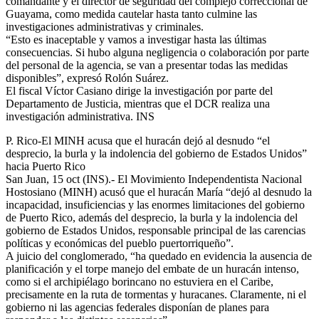
comandante y el director de seguridad del complejo correccional de
Guayama, como medida cautelar hasta tanto culmine las
investigaciones administrativas y criminales.
“Esto es inaceptable y vamos a investigar hasta las últimas
consecuencias. Si hubo alguna negligencia o colaboración por parte
del personal de la agencia, se van a presentar todas las medidas
disponibles”, expresó Rolón Suárez.
El fiscal Víctor Casiano dirige la investigación por parte del
Departamento de Justicia, mientras que el DCR realiza una
investigación administrativa. INS
P. Rico-El MINH acusa que el huracán dejó al desnudo “el
desprecio, la burla y la indolencia del gobierno de Estados Unidos”
hacia Puerto Rico
San Juan, 15 oct (INS).- El Movimiento Independentista Nacional
Hostosiano (MINH) acusó que el huracán María “dejó al desnudo la
incapacidad, insuficiencias y las enormes limitaciones del gobierno
de Puerto Rico, además del desprecio, la burla y la indolencia del
gobierno de Estados Unidos, responsable principal de las carencias
políticas y económicas del pueblo puertorriqueño”.
A juicio del conglomerado, “ha quedado en evidencia la ausencia de
planificación y el torpe manejo del embate de un huracán intenso,
como si el archipiélago borincano no estuviera en el Caribe,
precisamente en la ruta de tormentas y huracanes. Claramente, ni el
gobierno ni las agencias federales disponían de planes para