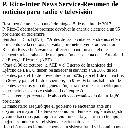
P. Rico-Inter News Service-Resumen de
noticias para radio y televisión
Resumen de noticias para el domingo 15 de octubre de 2017
P. Rico-Gobernador promete devolver la energía eléctrica a un 95
por ciento en diciembre
San Juan, 15 oct (INS).- “Antes de las navidades tendremos el 95
por ciento de la energía activada”, prometió ayer el gobernador
Ricardo Rosselló Nevares al ofrecer el panorama en el que
encuentran los trabajos de recuperación del sistema de la Autoridad
de Energía Eléctrica (AEE).
“Para el 30 de octubre, la AEE y el Cuerpo de Ingenieros del
Ejército de EEUU deben restablecer el servicio a un 30% de los
clientes; para el 15 de noviembre, a un 50%; para el 1 de diciembre,
un 80%; y para el 15 de diciembre, un 95%. Estamos hablando de
clientes servidos y no de generación, para que nuestro pueblo pueda
tener métricas claras y establecidas”, expresó.
Hasta ayer el porcentaje de abonados conectados era de un 14,60
por ciento.
El mandatario aseguró que el gobierno se encuentra ante una
disyuntiva mayor: “La tarea es cómo brindamos energía más rápido
y cómo hacemos para lograr alivio inmediato y, al mismo tiempo,
mejorar y modernizar el sistema eléctrico de la isla”.
Rosselló reconoció que “tenemos un sistema frágil y si continuamos