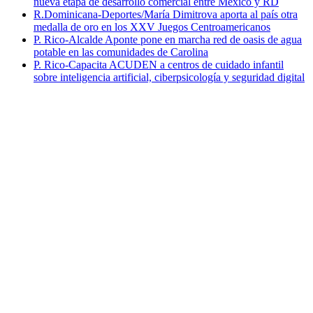
nueva etapa de desarrollo comercial entre México y RD
R.Dominicana-Deportes/María Dimitrova aporta al país otra
medalla de oro en los XXV Juegos Centroamericanos
P. Rico-Alcalde Aponte pone en marcha red de oasis de agua
potable en las comunidades de Carolina
P. Rico-Capacita ACUDEN a centros de cuidado infantil
sobre inteligencia artificial, ciberpsicología y seguridad digital