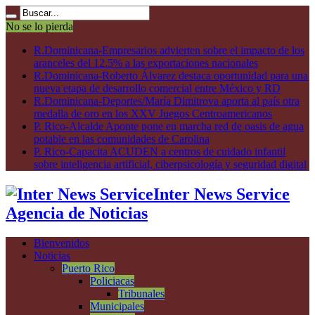
No se lo pierda
R.Dominicana-Empresarios advierten sobre el impacto de los
aranceles del 12.5% a las exportaciones nacionales
R.Dominicana-Roberto Álvarez destaca oportunidad para una
nueva etapa de desarrollo comercial entre México y RD
R.Dominicana-Deportes/María Dimitrova aporta al país otra
medalla de oro en los XXV Juegos Centroamericanos
P. Rico-Alcalde Aponte pone en marcha red de oasis de agua
potable en las comunidades de Carolina
P. Rico-Capacita ACUDEN a centros de cuidado infantil
sobre inteligencia artificial, ciberpsicología y seguridad digital
Inter News Service
Agencia de Noticias
Bienvenidos
Noticias
Puerto Rico
Policiacas
Tribunales
Municipales