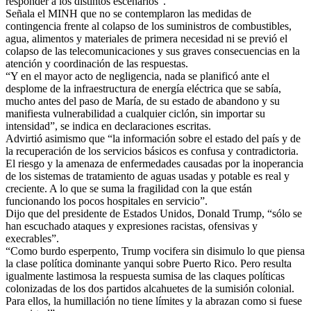
responder a los distintos escenarios”.
Señala el MINH que no se contemplaron las medidas de
contingencia frente al colapso de los suministros de combustibles,
agua, alimentos y materiales de primera necesidad ni se previó el
colapso de las telecomunicaciones y sus graves consecuencias en la
atención y coordinación de las respuestas.
“Y en el mayor acto de negligencia, nada se planificó ante el
desplome de la infraestructura de energía eléctrica que se sabía,
mucho antes del paso de María, de su estado de abandono y su
manifiesta vulnerabilidad a cualquier ciclón, sin importar su
intensidad”, se indica en declaraciones escritas.
Advirtió asimismo que “la información sobre el estado del país y de
la recuperación de los servicios básicos es confusa y contradictoria.
El riesgo y la amenaza de enfermedades causadas por la inoperancia
de los sistemas de tratamiento de aguas usadas y potable es real y
creciente. A lo que se suma la fragilidad con la que están
funcionando los pocos hospitales en servicio”.
Dijo que del presidente de Estados Unidos, Donald Trump, “sólo se
han escuchado ataques y expresiones racistas, ofensivas y
execrables”.
“Como burdo esperpento, Trump vocifera sin disimulo lo que piensa
la clase política dominante yanqui sobre Puerto Rico. Pero resulta
igualmente lastimosa la respuesta sumisa de las claques políticas
colonizadas de los dos partidos alcahuetes de la sumisión colonial.
Para ellos, la humillación no tiene límites y la abrazan como si fuese