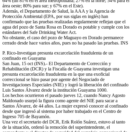
64% (un 81% en el área metropolitana; 27% en la norte; 54% para el
área oeste; 80% para sur; y 67% en el Este).
Además, el Departamento de Salud, la AAA y la Agencia de
Protección Ambiental (EPA, por sus siglas en inglés) han
confirmado que las pruebas realizadas regularmente reflejan que el
agua del pozo de Santa Rosa en Dorado es potable y cumple con los
estándares del Safe Drinking Water Act.
No obstante, el caso del pozo de Maguayo en Dorado permanece
cerrado desde hace varios años, pues no ha pasado las pruebas. INS
P. Rico-Investigan presunta excarcelación fraudulenta de un
confinado en Guayama
San Juan, 15 oct (INS).- El Departamento de Corrección y
Rehabilitación (DCR) y la Fiscalía de Guayama investigan una
presunta excarcelación fraudulenta en la que una exoficial
correccional se hizo pasar por agente del Negociado de
Investigaciones Especiales (NIE) y logró la liberación del confinado
Luis Santos Álvarez desde la institución Guayama 1000.
Los hechos ocurrieron el pasado jueves 12, cuando Nancy Agosto
Maldonado usurpó la figura como agente del NIE para sacar a
Santos Álvarez, de 44 años. La mujer expresó conocer al confinado
desde que ingresó al sistema por haber trabajado en el Centro de
Ingreso 705 de Bayamón.
Una vez el secretario del DCR, Erik Rolón Suárez, estuvo al tanto
de la situación, ordenó la remoción del superintendente, el