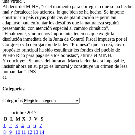
una virtud”.
Al decir del MINH, “es el momento para corregir lo que se ha hecho
mal y fortalecer los aciertos, lo que bien se ha hecho. Se impone
construir un país cuyas políticas de planificación le permitan
adaptarse para enfrentar los desafíos que la naturaleza seguirá
presentando, con atención especial al cambio climático”.
“Finalmente, y no menos importante, tenemos que exigir la
disolución inmediata de la Junta de Control Fiscal impuesta por el
Congreso y la derogación de la ley “Promesa” que la creó, cuyo
propósito principal ha sido esquilmar los fondos del pueblo de
Puerto Rico para pagarle a los bonistas”, afirma el MINH.
Y concluye: “Si antes del huracán María la deuda era impagable,
insistir ahora en su pago es inmoral y constituye un crimen de lesa
humanidad”. INS
aa
Categorías
Categorías
octubre 2017
D
L
M
X
J
V
S
1
2
3
4
5
6
7
8
9
10
11
12
13
14