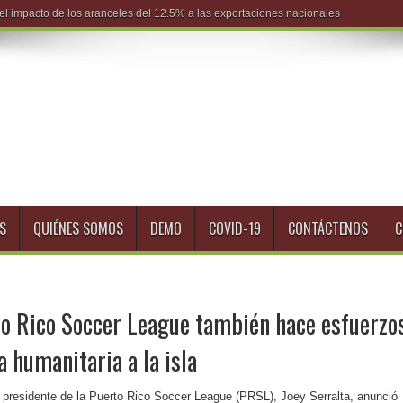
S
QUIÉNES SOMOS
DEMO
COVID-19
CONTÁCTENOS
C
to Rico Soccer League también hace esfuerzo
a humanitaria a la isla
l presidente de la Puerto Rico Soccer League (PRSL), Joey Serralta, anunció