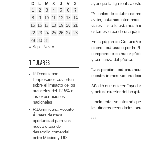
D
L
M
X
J
V
S
ayer que la liga realiza es
1
2
3
4
5
6
7
“A finales de octubre estar
8
9
10
11
12
13
14
avión, estamos intentando 
15
16
17
18
19
20
21
viajes. Esto lo estamos ha
estamos creando una págin
22
23
24
25
26
27
28
29
30
31
En la página de GoFundMe s
« Sep
Nov »
dinero será usado por la P
compromete en hacer públic
y confianza del público.
TITULARES
“Una porción será para aqu
R.Dominicana-
nuestra infraestructura depo
Empresarios advierten
sobre el impacto de los
Añadió que quieren “ayudar 
aranceles del 12.5% a
y actual director del hospit
las exportaciones
Finalmente, se informó que
nacionales
los dineros recaudados ser
R.Dominicana-Roberto
Álvarez destaca
aa
oportunidad para una
nueva etapa de
desarrollo comercial
entre México y RD