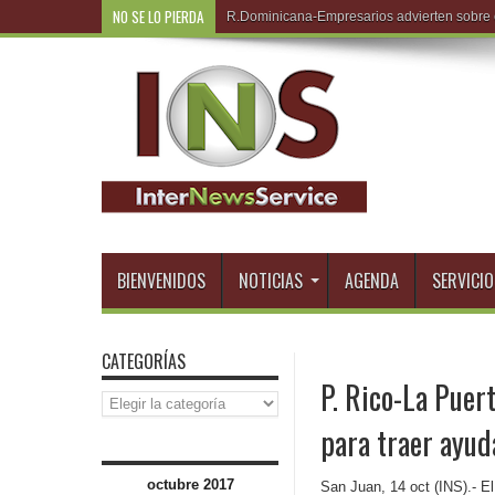
NO SE LO PIERDA
R.Domi
BIENVENIDOS
NOTICIAS
AGENDA
SERVICIO
CATEGORÍAS
P. Rico-La Puer
Categorías
para traer ayud
octubre 2017
San Juan, 14 oct (INS).- E