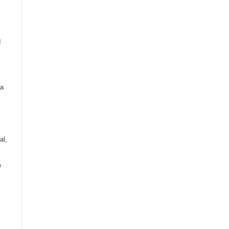
s
I
ia
al,
e