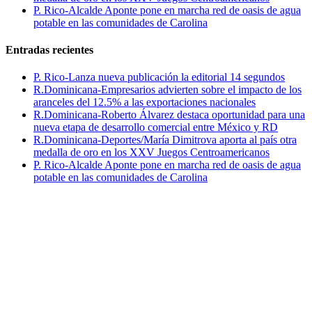
P. Rico-Alcalde Aponte pone en marcha red de oasis de agua
potable en las comunidades de Carolina
Entradas recientes
P. Rico-Lanza nueva publicación la editorial 14 segundos
R.Dominicana-Empresarios advierten sobre el impacto de los
aranceles del 12.5% a las exportaciones nacionales
R.Dominicana-Roberto Álvarez destaca oportunidad para una
nueva etapa de desarrollo comercial entre México y RD
R.Dominicana-Deportes/María Dimitrova aporta al país otra
medalla de oro en los XXV Juegos Centroamericanos
P. Rico-Alcalde Aponte pone en marcha red de oasis de agua
potable en las comunidades de Carolina