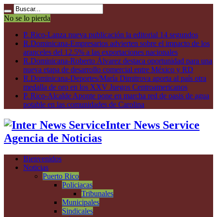
No se lo pierda
P. Rico-Lanza nueva publicación la editorial 14 segundos
R.Dominicana-Empresarios advierten sobre el impacto de los
aranceles del 12.5% a las exportaciones nacionales
R.Dominicana-Roberto Álvarez destaca oportunidad para una
nueva etapa de desarrollo comercial entre México y RD
R.Dominicana-Deportes/María Dimitrova aporta al país otra
medalla de oro en los XXV Juegos Centroamericanos
P. Rico-Alcalde Aponte pone en marcha red de oasis de agua
potable en las comunidades de Carolina
Inter News Service
Agencia de Noticias
Bienvenidos
Noticias
Puerto Rico
Policiacas
Tribunales
Municipales
Sindicales