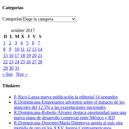
Categorías
Categorías
octubre 2017
D
L
M
X
J
V
S
1
2
3
4
5
6
7
8
9
10
11
12
13
14
15
16
17
18
19
20
21
22
23
24
25
26
27
28
29
30
31
« Sep
Nov »
Titulares
P. Rico-Lanza nueva publicación la editorial 14 segundos
R.Dominicana-Empresarios advierten sobre el impacto de los
aranceles del 12.5% a las exportaciones nacionales
R.Dominicana-Roberto Álvarez destaca oportunidad para una
nueva etapa de desarrollo comercial entre México y RD
R.Dominicana-Deportes/María Dimitrova aporta al país otra
medalla de oro en los XXV Juegos Centroamericanos