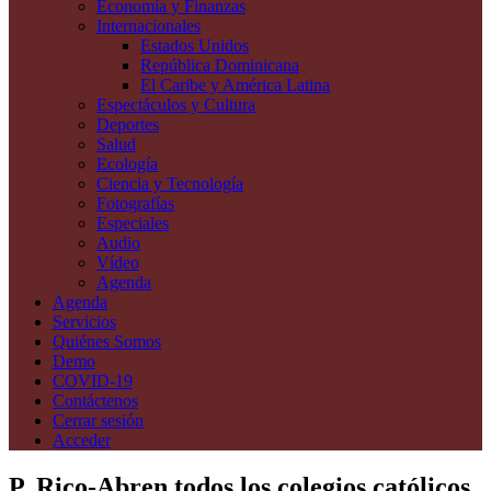
Economía y Finanzas
Internacionales
Estados Unidos
República Dominicana
El Caribe y América Latina
Espectáculos y Cultura
Deportes
Salud
Ecología
Ciencia y Tecnología
Fotografías
Especiales
Audio
Vídeo
Agenda
Agenda
Servicios
Quiénes Somos
Demo
COVID-19
Contáctenos
Cerrar sesión
Acceder
P. Rico-Abren todos los colegios católicos