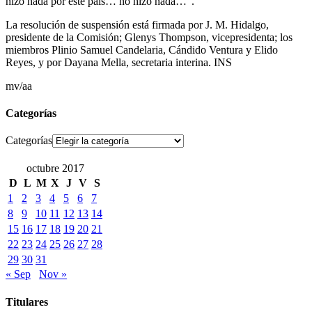
hizo nada por este país… no hizo nada…”.
La resolución de suspensión está firmada por J. M. Hidalgo,
presidente de la Comisión; Glenys Thompson, vicepresidenta; los
miembros Plinio Samuel Candelaria, Cándido Ventura y Elido
Reyes, y por Dayana Mella, secretaria interina. INS
mv/aa
Categorías
Categorías
octubre 2017
D
L
M
X
J
V
S
1
2
3
4
5
6
7
8
9
10
11
12
13
14
15
16
17
18
19
20
21
22
23
24
25
26
27
28
29
30
31
« Sep
Nov »
Titulares