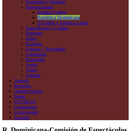
Economía y Finanzas
Internacionales
Estados Unidos
República Dominicana
El Caribe y América Latina
Espectáculos y Cultura
Deportes
Salud
Ecología
Ciencia y Tecnología
Fotografías
Especiales
Audio
Vídeo
Agenda
Agenda
Servicios
Quiénes Somos
Demo
COVID-19
Contáctenos
Cerrar sesión
Acceder
R. Dominicana-Comisión de Espectáculos