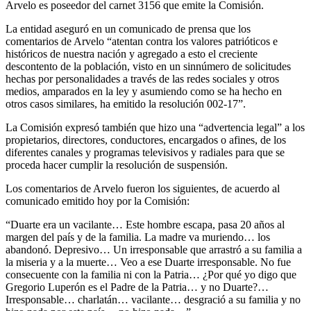
Arvelo es poseedor del carnet 3156 que emite la Comisión.
La entidad aseguró en un comunicado de prensa que los
comentarios de Arvelo “atentan contra los valores patrióticos e
históricos de nuestra nación y agregado a esto el creciente
descontento de la población, visto en un sinnúmero de solicitudes
hechas por personalidades a través de las redes sociales y otros
medios, amparados en la ley y asumiendo como se ha hecho en
otros casos similares, ha emitido la resolución 002-17”.
La Comisión expresó también que hizo una “advertencia legal” a los
propietarios, directores, conductores, encargados o afines, de los
diferentes canales y programas televisivos y radiales para que se
proceda hacer cumplir la resolución de suspensión.
Los comentarios de Arvelo fueron los siguientes, de acuerdo al
comunicado emitido hoy por la Comisión:
“Duarte era un vacilante… Este hombre escapa, pasa 20 años al
margen del país y de la familia. La madre va muriendo… los
abandonó. Depresivo… Un irresponsable que arrastró a su familia a
la miseria y a la muerte… Veo a ese Duarte irresponsable. No fue
consecuente con la familia ni con la Patria… ¿Por qué yo digo que
Gregorio Luperón es el Padre de la Patria… y no Duarte?…
Irresponsable… charlatán… vacilante… desgració a su familia y no