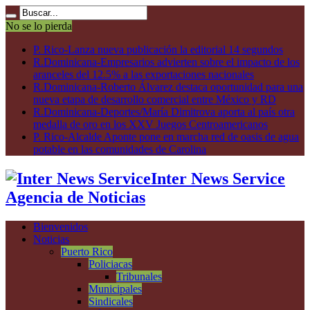
No se lo pierda
P. Rico-Lanza nueva publicación la editorial 14 segundos
R.Dominicana-Empresarios advierten sobre el impacto de los
aranceles del 12.5% a las exportaciones nacionales
R.Dominicana-Roberto Álvarez destaca oportunidad para una
nueva etapa de desarrollo comercial entre México y RD
R.Dominicana-Deportes/María Dimitrova aporta al país otra
medalla de oro en los XXV Juegos Centroamericanos
P. Rico-Alcalde Aponte pone en marcha red de oasis de agua
potable en las comunidades de Carolina
Inter News Service
Agencia de Noticias
Bienvenidos
Noticias
Puerto Rico
Policiacas
Tribunales
Municipales
Sindicales