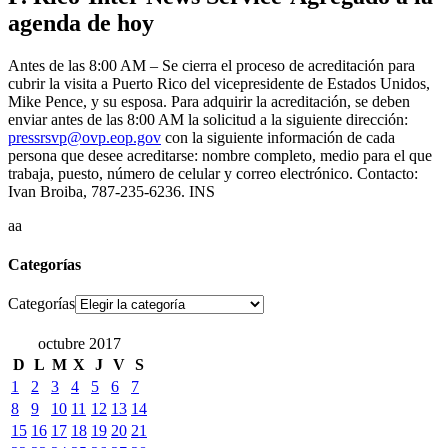
agenda de hoy
Antes de las 8:00 AM – Se cierra el proceso de acreditación para
cubrir la visita a Puerto Rico del vicepresidente de Estados Unidos,
Mike Pence, y su esposa. Para adquirir la acreditación, se deben
enviar antes de las 8:00 AM la solicitud a la siguiente dirección:
pressrsvp@ovp.eop.gov
con la siguiente información de cada
persona que desee acreditarse: nombre completo, medio para el que
trabaja, puesto, número de celular y correo electrónico. Contacto:
Ivan Broiba, 787-235-6236. INS
aa
Categorías
Categorías
octubre 2017
D
L
M
X
J
V
S
1
2
3
4
5
6
7
8
9
10
11
12
13
14
15
16
17
18
19
20
21