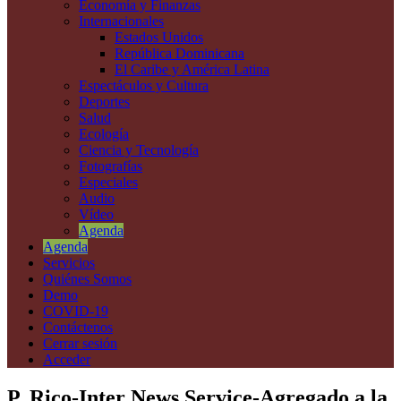
Economía y Finanzas
Internacionales
Estados Unidos
República Dominicana
El Caribe y América Latina
Espectáculos y Cultura
Deportes
Salud
Ecología
Ciencia y Tecnología
Fotografías
Especiales
Audio
Vídeo
Agenda
Agenda
Servicios
Quiénes Somos
Demo
COVID-19
Contáctenos
Cerrar sesión
Acceder
P. Rico-Inter News Service-Agregado a la