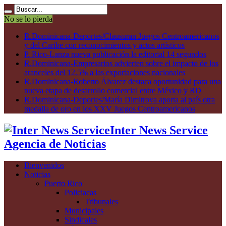
No se lo pierda
R.Dominicana-Deportes/Clausuran Juegos Centroamericanos
y del Caribe con reconocimientos y actos artísticos
P. Rico-Lanza nueva publicación la editorial 14 segundos
R.Dominicana-Empresarios advierten sobre el impacto de los
aranceles del 12.5% a las exportaciones nacionales
R.Dominicana-Roberto Álvarez destaca oportunidad para una
nueva etapa de desarrollo comercial entre México y RD
R.Dominicana-Deportes/María Dimitrova aporta al país otra
medalla de oro en los XXV Juegos Centroamericanos
Inter News Service
Agencia de Noticias
Bienvenidos
Noticias
Puerto Rico
Policiacas
Tribunales
Municipales
Sindicales