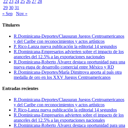
22
23
24
25
26
27
28
29
30
31
« Sep
Nov »
Titulares
R.Dominicana-Deportes/Clausuran Juegos Centroamericanos
y del Caribe con reconocimientos y actos artísticos
P. Rico-Lanza nueva publicación la editorial 14 segundos
R.Dominicana-Empresarios advierten sobre el impacto de los
aranceles del 12.5% a las exportaciones nacionales
R.Dominicana-Roberto Álvarez destaca oportunidad para una
nueva etapa de desarrollo comercial entre México y RD
R.Dominicana-Deportes/María Dimitrova aporta al país otra
medalla de oro en los XXV Juegos Centroamericanos
Entradas recientes
R.Dominicana-Deportes/Clausuran Juegos Centroamericanos
y del Caribe con reconocimientos y actos artísticos
P. Rico-Lanza nueva publicación la editorial 14 segundos
R.Dominicana-Empresarios advierten sobre el impacto de los
aranceles del 12.5% a las exportaciones nacionales
R.Dominicana-Roberto Álvarez destaca oportunidad para una