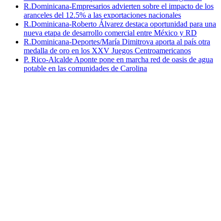
R.Dominicana-Empresarios advierten sobre el impacto de los
aranceles del 12.5% a las exportaciones nacionales
R.Dominicana-Roberto Álvarez destaca oportunidad para una
nueva etapa de desarrollo comercial entre México y RD
R.Dominicana-Deportes/María Dimitrova aporta al país otra
medalla de oro en los XXV Juegos Centroamericanos
P. Rico-Alcalde Aponte pone en marcha red de oasis de agua
potable en las comunidades de Carolina