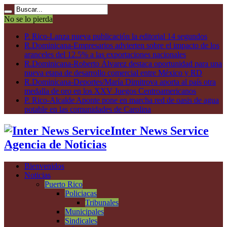
No se lo pierda
P. Rico-Lanza nueva publicación la editorial 14 segundos
R.Dominicana-Empresarios advierten sobre el impacto de los
aranceles del 12.5% a las exportaciones nacionales
R.Dominicana-Roberto Álvarez destaca oportunidad para una
nueva etapa de desarrollo comercial entre México y RD
R.Dominicana-Deportes/María Dimitrova aporta al país otra
medalla de oro en los XXV Juegos Centroamericanos
P. Rico-Alcalde Aponte pone en marcha red de oasis de agua
potable en las comunidades de Carolina
Inter News Service
Agencia de Noticias
Bienvenidos
Noticias
Puerto Rico
Policiacas
Tribunales
Municipales
Sindicales