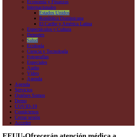
Economía y Finanzas
Internacionales
Estados Unidos
República Dominicana
El Caribe y América Latina
Espectáculos y Cultura
Deportes
Salud
Ecología
Ciencia y Tecnología
Fotografías
Especiales
Audio
Vídeo
Agenda
Agenda
Servicios
Quiénes Somos
Demo
COVID-19
Contáctenos
Cerrar sesión
Acceder
EEUU-Ofrecerán atención médica a