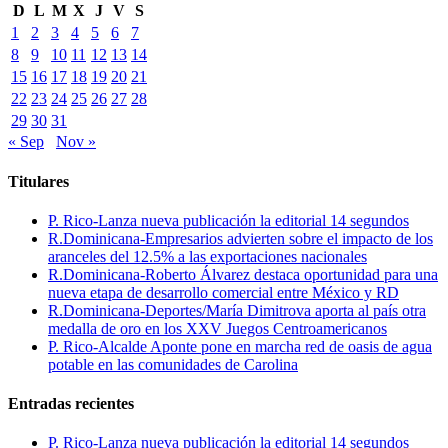
D
L
M
X
J
V
S
1
2
3
4
5
6
7
8
9
10
11
12
13
14
15
16
17
18
19
20
21
22
23
24
25
26
27
28
29
30
31
« Sep
Nov »
Titulares
P. Rico-Lanza nueva publicación la editorial 14 segundos
R.Dominicana-Empresarios advierten sobre el impacto de los
aranceles del 12.5% a las exportaciones nacionales
R.Dominicana-Roberto Álvarez destaca oportunidad para una
nueva etapa de desarrollo comercial entre México y RD
R.Dominicana-Deportes/María Dimitrova aporta al país otra
medalla de oro en los XXV Juegos Centroamericanos
P. Rico-Alcalde Aponte pone en marcha red de oasis de agua
potable en las comunidades de Carolina
Entradas recientes
P. Rico-Lanza nueva publicación la editorial 14 segundos