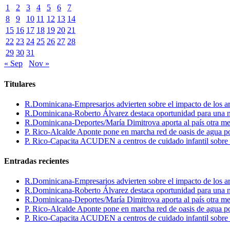
1
2
3
4
5
6
7
8
9
10
11
12
13
14
15
16
17
18
19
20
21
22
23
24
25
26
27
28
29
30
31
« Sep
Nov »
Titulares
R.Dominicana-Empresarios advierten sobre el impacto de los ar
R.Dominicana-Roberto Álvarez destaca oportunidad para una n
R.Dominicana-Deportes/María Dimitrova aporta al país otra m
P. Rico-Alcalde Aponte pone en marcha red de oasis de agua p
P. Rico-Capacita ACUDEN a centros de cuidado infantil sobre inte
Entradas recientes
R.Dominicana-Empresarios advierten sobre el impacto de los ar
R.Dominicana-Roberto Álvarez destaca oportunidad para una n
R.Dominicana-Deportes/María Dimitrova aporta al país otra m
P. Rico-Alcalde Aponte pone en marcha red de oasis de agua p
P. Rico-Capacita ACUDEN a centros de cuidado infantil sobre inte