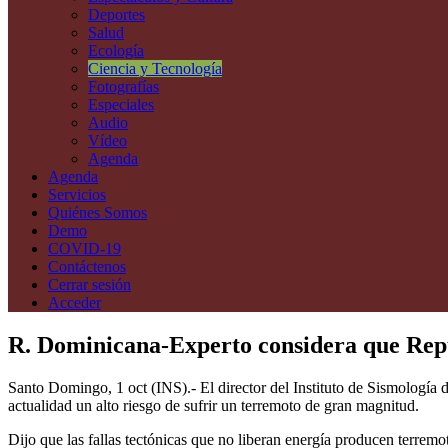
Deportes
Salud
Ecología
Ciencia y Tecnología
Fotografías
Especiales
Audio
Vídeo
Agenda
Agenda
Servicios
Quiénes Somos
Demo
COVID-19
Contáctenos
Cerrar sesión
Acceder
R. Dominicana-Experto considera que Repú
Santo Domingo, 1 oct (INS).- El director del Instituto de Sismolog
actualidad un alto riesgo de sufrir un terremoto de gran magnitud.
Dijo que las fallas tectónicas que no liberan energía producen terremo