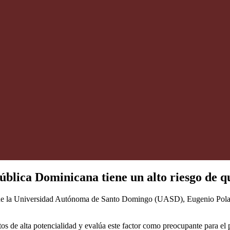
blica Dominicana tiene un alto riesgo de 
ía de la Universidad Autónoma de Santo Domingo (UASD), Eugenio Pola
tos de alta potencialidad y evalúa este factor como preocupante para el 