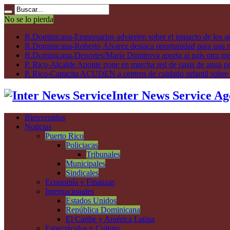
No se lo pierda
R.Dominicana-Empresarios advierten sobre el impacto de los ar
R.Dominicana-Roberto Álvarez destaca oportunidad para una n
R.Dominicana-Deportes/María Dimitrova aporta al país otra m
P. Rico-Alcalde Aponte pone en marcha red de oasis de agua p
P. Rico-Capacita ACUDEN a centros de cuidado infantil sobre inte
Inter News Service Ag
Bienvenidos
Noticias
Puerto Rico
Policiacas
Tribunales
Municipales
Sindicales
Economía y Finanzas
Internacionales
Estados Unidos
República Dominicana
El Caribe y América Latina
Espectáculos y Cultura