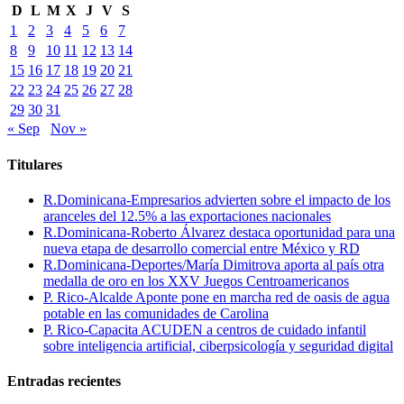
D
L
M
X
J
V
S
1
2
3
4
5
6
7
8
9
10
11
12
13
14
15
16
17
18
19
20
21
22
23
24
25
26
27
28
29
30
31
« Sep
Nov »
Titulares
R.Dominicana-Empresarios advierten sobre el impacto de los
aranceles del 12.5% a las exportaciones nacionales
R.Dominicana-Roberto Álvarez destaca oportunidad para una
nueva etapa de desarrollo comercial entre México y RD
R.Dominicana-Deportes/María Dimitrova aporta al país otra
medalla de oro en los XXV Juegos Centroamericanos
P. Rico-Alcalde Aponte pone en marcha red de oasis de agua
potable en las comunidades de Carolina
P. Rico-Capacita ACUDEN a centros de cuidado infantil
sobre inteligencia artificial, ciberpsicología y seguridad digital
Entradas recientes