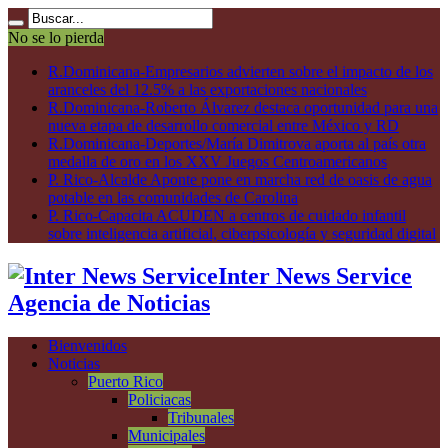
No se lo pierda
R.Dominicana-Empresarios advierten sobre el impacto de los
aranceles del 12.5% a las exportaciones nacionales
R.Dominicana-Roberto Álvarez destaca oportunidad para una
nueva etapa de desarrollo comercial entre México y RD
R.Dominicana-Deportes/María Dimitrova aporta al país otra
medalla de oro en los XXV Juegos Centroamericanos
P. Rico-Alcalde Aponte pone en marcha red de oasis de agua
potable en las comunidades de Carolina
P. Rico-Capacita ACUDEN a centros de cuidado infantil
sobre inteligencia artificial, ciberpsicología y seguridad digital
Inter News Service
Agencia de Noticias
Bienvenidos
Noticias
Puerto Rico
Policiacas
Tribunales
Municipales