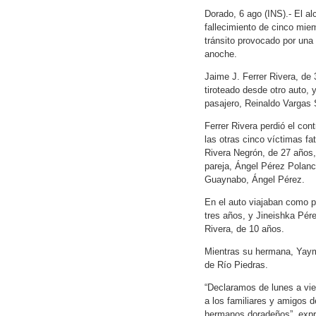
Dorado, 6 ago (INS).- El al
fallecimiento de cinco mie
tránsito provocado por una 
anoche.
Jaime J. Ferrer Rivera, de
tiroteado desde otro auto, 
pasajero, Reinaldo Vargas 
Ferrer Rivera perdió el cont
las otras cinco víctimas f
Rivera Negrón, de 27 años,
pareja, Ángel Pérez Polanco
Guaynabo, Ángel Pérez.
En el auto viajaban como pa
tres años, y Jineishka Pér
Rivera, de 10 años.
Mientras su hermana, Yaymi
de Río Piedras.
“Declaramos de lunes a vie
a los familiares y amigos d
hermanos doradeños”, expre