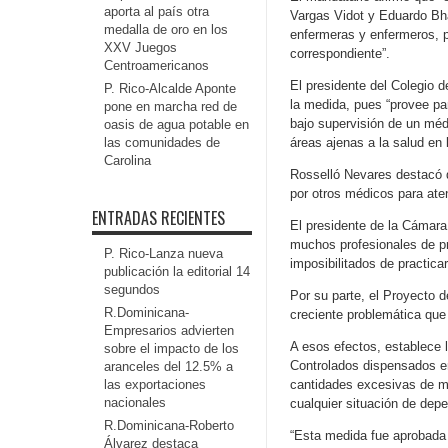
aporta al país otra
Vargas Vidot y Eduardo Bha
medalla de oro en los
enfermeras y enfermeros, p
XXV Juegos
correspondiente”.
Centroamericanos
El presidente del Colegio 
P. Rico-Alcalde Aponte
la medida, pues “provee pa
pone en marcha red de
bajo supervisión de un médi
oasis de agua potable en
las comunidades de
áreas ajenas a la salud en 
Carolina
Rosselló Nevares destacó q
por otros médicos para ate
ENTRADAS RECIENTES
El presidente de la Cámara
muchos profesionales de pr
P. Rico-Lanza nueva
imposibilitados de practicar
publicación la editorial 14
segundos
Por su parte, el Proyecto 
R.Dominicana-
creciente problemática qu
Empresarios advierten
A esos efectos, establece
sobre el impacto de los
Controlados dispensados en
aranceles del 12.5% a
las exportaciones
cantidades excesivas de m
nacionales
cualquier situación de dep
R.Dominicana-Roberto
“Esta medida fue aprobada
Álvarez destaca