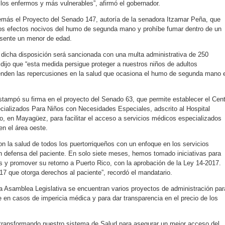
 a los enfermos y más vulnerables”, afirmó el gobernador.
emás el Proyecto del Senado 147, autoría de la senadora Itzamar Peña, que
los efectos nocivos del humo de segunda mano y prohíbe fumar dentro de un
esente un menor de edad.
a dicha disposición será sancionada con una multa administrativa de 250
dijo que “esta medida persigue proteger a nuestros niños de adultos
ienden las repercusiones en la salud que ocasiona el humo de segunda mano 
tampó su firma en el proyecto del Senado 63, que permite establecer el Cent
ializados Para Niños con Necesidades Especiales, adscrito al Hospital
io, en Mayagüez, para facilitar el acceso a servicios médicos especializados
en el área oeste.
 la salud de todos los puertorriqueños con un enfoque en los servicios
 defensa del paciente. En solo siete meses, hemos tomado iniciativas para
s y promover su retorno a Puerto Rico, con la aprobación de la Ley 14-2017.
17 que otorga derechos al paciente”, recordó el mandatario.
 Asamblea Legislativa se encuentran varios proyectos de administración par
e en casos de impericia médica y para dar transparencia en el precio de los
transformando nuestro sistema de Salud para asegurar un mejor acceso del