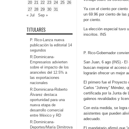
20
21
22
23
24
25
26
Ya con el ciento por cient
27
28
29
30
31
un 69.96 por ciento de las 
« Jul
Sep »
por ciento.
TITULARES
La elección especial tuvo 
inscritos. INS
P. Rico-Lanza nueva
publicación la editorial 14
segundos
P. Rico-Gobernador convier
R.Dominicana-
Empresarios advierten
San Juan, 6 ago (INS).- El
sobre el impacto de los
buscan mejorar el acceso a
aranceles del 12.5% a
lograrán ofrecer un mejor a
las exportaciones
El primero fue el Proyecto
nacionales
Carlos “Johnny” Méndez, qu
R.Dominicana-Roberto
certificada por la Junta d
Álvarez destaca
galenos revalidados y lice
oportunidad para una
nueva etapa de
Con esta medida, se logra 
desarrollo comercial
asistentes que pueden alivi
entre México y RD
adecuado.
R.Dominicana-
Deportes/María Dimitrova
El mandatario afirmó que “