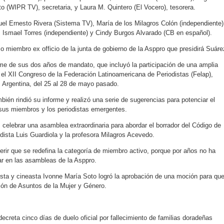
to (WIPR TV), secretaria, y Laura M. Quintero (El Vocero), tesorera.
l Ernesto Rivera (Sistema TV), María de los Milagros Colón (independiente)
, Ismael Torres (independiente) y Cindy Burgos Alvarado (CB en español).
iembro ex officio de la junta de gobierno de la Asppro que presidirá Suáre
orme de sus dos años de mandato, que incluyó la participación de una amplia
 el XII Congreso de la Federación Latinoamericana de Periodistas (Felap),
 Argentina, del 25 al 28 de mayo pasado.
bién rindió su informe y realizó una serie de sugerencias para potenciar el
sus miembros y los periodistas emergentes.
celebrar una asamblea extraordinaria para abordar el borrador del Código de
odista Luis Guardiola y la profesora Milagros Acevedo.
erir que se redefina la categoría de miembro activo, porque por años no ha
tar en las asambleas de la Asppro.
ista y cineasta Ivonne María Soto logró la aprobación de una moción para qu
ión de Asuntos de la Mujer y Género.
ecreta cinco días de duelo oficial por fallecimiento de familias doradeñas