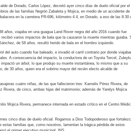
calde de Dorado, Carlos López, decretó ayer cinco días de duelo oficial por el
mbros de las familias Negrón Zabaleta y Mojica, en medio de un accidente de
balacera en la carretera PR-696, kilómetro 4.4, en Dorado, a eso de las 8:30 
 38 años, viajaba en una guagua Land Rover negra del año 2016 cuando fue
y recibió varios impactos de bala que la causaron la muerte mientras guiaba. 
Sánchez, de 58 años, resultó herido de bala en el hombro izquierdo.
rol del auto cuando fue baleado, e invadió el carril contrario por donde viajaba
atales. A consecuencia del impacto, la conductora de un Toyota Tercel, Zuleyk
 impactó un árbol, lo que produjo su muerte instantánea, lo mismo que a su
, de 30 años, quien era el sobrino mayor del recién electo alcalde de
sajeras cuatro niñas, de las que fallecieron tres: Kamelis Pérez Rivera, de
ez Rivera, de cinco, ambas hijas del matrimonio; además de Yarelys Mojica
lis Mojica Rivera, permanece internada en estado crítico en el Centro Médic
rnes cinco días de duelo oficial. Rogamos a Dios Todopoderoso que fortalez
e estas familias que, como nosotros, lamentan la trágica pérdida de estos
só el primer ejecutivo municipal. INS