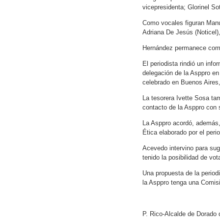
vicepresidenta; Glorinel So
Como vocales figuran Manue
Adriana De Jesús (Noticel)
Hernández permanece como m
El periodista rindió un inf
delegación de la Asppro en
celebrado en Buenos Aires,
La tesorera Ivette Sosa tam
contacto de la Asppro con 
La Asppro acordó, además, 
Ética elaborado por el peri
Acevedo intervino para sug
tenido la posibilidad de vo
Una propuesta de la period
la Asppro tenga una Comis
P. Rico-Alcalde de Dorado d