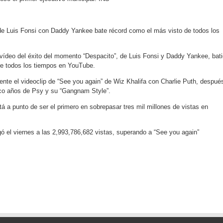
de Luis Fonsi con Daddy Yankee bate récord como el más visto de todos los
 vídeo del éxito del momento “Despacito”, de Luis Fonsi y Daddy Yankee, bat
de todos los tiempos en YouTube.
mente el videoclip de “See you again” de Wiz Khalifa con Charlie Puth, despué
nco años de Psy y su “Gangnam Style”.
á a punto de ser el primero en sobrepasar tres mil millones de vistas en
gó el viernes a las 2,993,786,682 vistas, superando a “See you again”