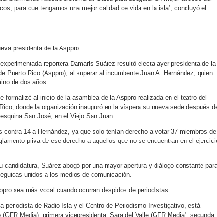
cos, para que tengamos una mejor calidad de vida en la isla”, concluyó el
eva presidenta de la Asppro
 experimentada reportera Damaris Suárez resultó electa ayer presidenta de la
de Puerto Rico (Asppro), al superar al incumbente Juan A. Hernández, quien
mino de dos años.
 formalizó al inicio de la asamblea de la Asppro realizada en el teatro del
Rico, donde la organización inauguró en la víspera su nueva sede después d
a esquina San José, en el Viejo San Juan.
 contra 14 a Hernández, ya que solo tenían derecho a votar 37 miembros de 
glamento priva de ese derecho a aquellos que no se encuentran en el ejercici
 candidatura, Suárez abogó por una mayor apertura y diálogo constante par
seguidas unidos a los medios de comunicación.
ppro sea más vocal cuando ocurran despidos de periodistas.
a periodista de Radio Isla y el Centro de Periodismo Investigativo, está
o (GFR Media), primera vicepresidenta; Sara del Valle (GFR Media), segunda