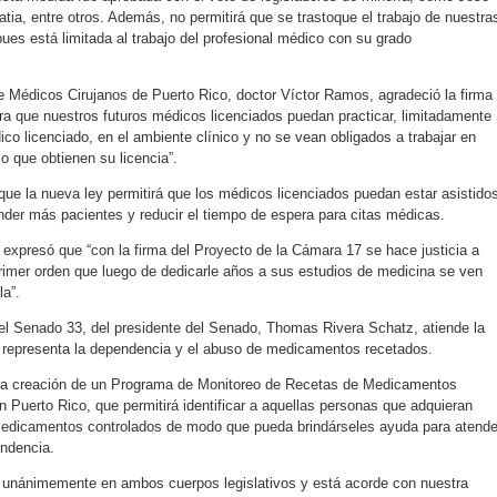
tia, entre otros. Además, no permitirá que se trastoque el trabajo de nuestra
ues está limitada al trabajo del profesional médico con su grado
de Médicos Cirujanos de Puerto Rico, doctor Víctor Ramos, agradeció la firma
ra que nuestros futuros médicos licenciados puedan practicar, limitadamente
co licenciado, en el ambiente clínico y no se vean obligados a trabajar en
lo que obtienen su licencia”.
ue la nueva ley permitirá que los médicos licenciados puedan estar asistido
nder más pacientes y reducir el tiempo de espera para citas médicas.
 expresó que “con la firma del Proyecto de la Cámara 17 se hace justicia a
imer orden que luego de dedicarle años a sus estudios de medicina se ven
la”.
del Senado 33, del presidente del Senado, Thomas Rivera Schatz, atiende la
e representa la dependencia y el abuso de medicamentos recetados.
 la creación de un Programa de Monitoreo de Recetas de Medicamentos
 Puerto Rico, que permitirá identificar a aquellas personas que adquieran
edicamentos controlados de modo que pueda brindárseles ayuda para atende
endencia.
 unánimemente en ambos cuerpos legislativos y está acorde con nuestra