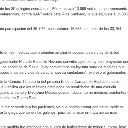
o de los 80 colegios escrutados, Pérez obtuvo 10,869 votos, lo que representa
preferencias, contra 4,667 votos para Ríos Santiago, lo que equivale a un 30.
una participación del 46.11%, pues votaron 15,568 electores de los 33,764
te en ley medidas que pretenden ampliar el acceso a servicios de Salud
 gobernador Ricardo Rosselló Nevares convirtió ayer en ley seis proyectos qu
 los servicios de Salud. “Hoy convertimos en ley una serie de medidas que
cceso a los servicios de salud a nuestra ciudadanía”, expresó el gobernador.
 de la Cámara 17, autoría del presidente de la Cámara de Representantes,
e viabiliza que los médicos graduados no revalidados de una escuela
e Licenciamiento y Disciplina Médica puedan laborar como médicos asistentes
nciados en Puerto Rico.
un mejor servicio a los pacientes, ya que podrán contar con estos médicos
ar la carga que tienen los galenos, para así ofrecer un tratamiento más
esta medida fue aprobada con el voto de legisladores de minoría, como José