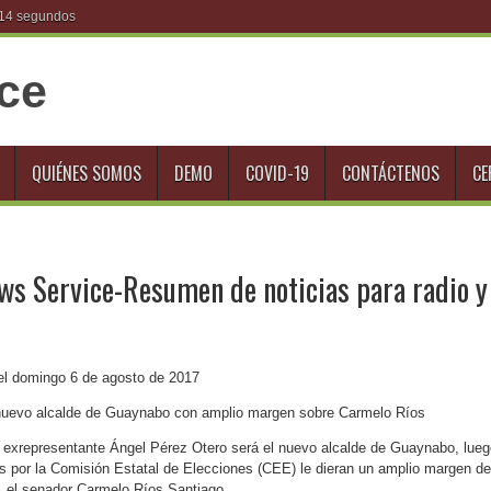
l 14 segundos
QUIÉNES SOMOS
DEMO
COVID-19
CONTÁCTENOS
CE
ews Service-Resumen de noticias para radio y
el domingo 6 de agosto de 2017
 nuevo alcalde de Guaynabo con amplio margen sobre Carmelo Ríos
 exrepresentante Ángel Pérez Otero será el nuevo alcalde de Guaynabo, lueg
as por la Comisión Estatal de Elecciones (CEE) le dieran un amplio margen de
, el senador Carmelo Ríos Santiago.