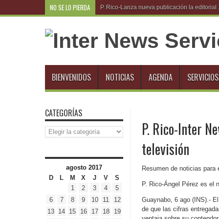
NO SE LO PIERDA
P. Rico-Lanza nueva publicación la editoria
BIENVENIDOS
NOTICIAS
AGENDA
SERVICIOS
CATEGORÍAS
P. Rico-Inter N
Categorías
televisión
agosto 2017
Resumen de noticias para 
D
L
M
X
J
V
S
P. Rico-Ángel Pérez es el
1
2
3
4
5
6
7
8
9
10
11
12
Guaynabo, 6 ago (INS).- El
de que las cifras entregad
13
14
15
16
17
18
19
ventaja sobre su contendor