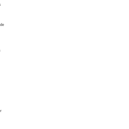
s
 de
s
r