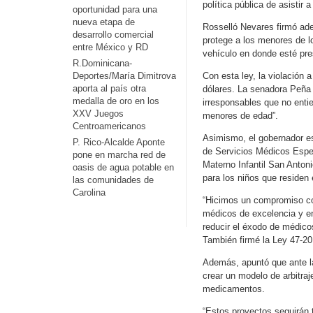
política pública de asistir
oportunidad para una
nueva etapa de
Rosselló Nevares firmó ad
desarrollo comercial
protege a los menores de 
entre México y RD
vehículo en donde esté pr
R.Dominicana-
Deportes/María Dimitrova
Con esta ley, la violación 
aporta al país otra
dólares. La senadora Peña 
medalla de oro en los
irresponsables que no ent
XXV Juegos
menores de edad”.
Centroamericanos
Asimismo, el gobernador es
P. Rico-Alcalde Aponte
de Servicios Médicos Espec
pone en marcha red de
Materno Infantil San Anton
oasis de agua potable en
para los niños que residen 
las comunidades de
Carolina
“Hicimos un compromiso con
médicos de excelencia y en
reducir el éxodo de médico
También firmé la Ley 47-20
Además, apuntó que ante la
crear un modelo de arbitraj
medicamentos.
“Estos proyectos seguirán 