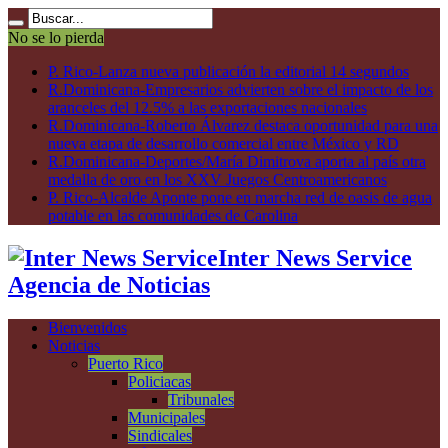
No se lo pierda
P. Rico-Lanza nueva publicación la editorial 14 segundos
R.Dominicana-Empresarios advierten sobre el impacto de los
aranceles del 12.5% a las exportaciones nacionales
R.Dominicana-Roberto Álvarez destaca oportunidad para una
nueva etapa de desarrollo comercial entre México y RD
R.Dominicana-Deportes/María Dimitrova aporta al país otra
medalla de oro en los XXV Juegos Centroamericanos
P. Rico-Alcalde Aponte pone en marcha red de oasis de agua
potable en las comunidades de Carolina
Inter News Service
Agencia de Noticias
Bienvenidos
Noticias
Puerto Rico
Policiacas
Tribunales
Municipales
Sindicales