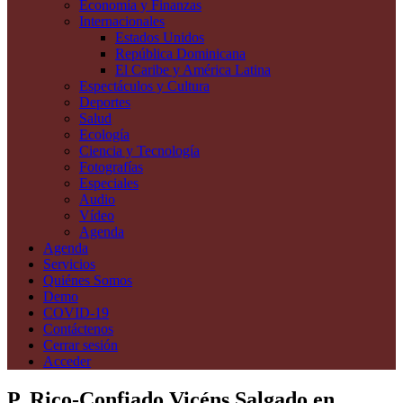
Economía y Finanzas
Internacionales
Estados Unidos
República Dominicana
El Caribe y América Latina
Espectáculos y Cultura
Deportes
Salud
Ecología
Ciencia y Tecnología
Fotografías
Especiales
Audio
Vídeo
Agenda
Agenda
Servicios
Quiénes Somos
Demo
COVID-19
Contáctenos
Cerrar sesión
Acceder
P. Rico-Confiado Vicéns Salgado en