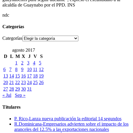
alcaldía de Guaynabo por el PPD. INS
ndc
Categorías
Categorías
agosto 2017
D
L
M
X
J
V
S
1
2
3
4
5
6
7
8
9
10
11
12
13
14
15
16
17
18
19
20
21
22
23
24
25
26
27
28
29
30
31
« Jul
Sep »
Titulares
P. Rico-Lanza nueva publicación la editorial 14 segundos
R.Dominicana-Empresarios advierten sobre el impacto de los
aranceles del 12.5% a las exportaciones nacionales