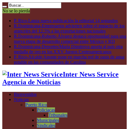
No se lo pierda
P. Rico-Lanza nueva publicación la editorial 14 segundos
R.Dominicana-Empresarios advierten sobre el impacto de los
aranceles del 12.5% a las exportaciones nacionales
R.Dominicana-Roberto Álvarez destaca oportunidad para una
nueva etapa de desarrollo comercial entre México y RD
R.Dominicana-Deportes/María Dimitrova aporta al país otra
medalla de oro en los XXV Juegos Centroamericanos
P. Rico-Alcalde Aponte pone en marcha red de oasis de agua
potable en las comunidades de Carolina
Inter News Service
Agencia de Noticias
Bienvenidos
Noticias
Puerto Rico
Policiacas
Tribunales
Municipales
Sindicales