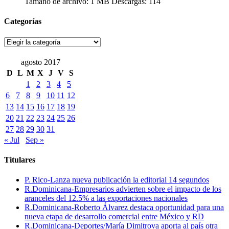
Tamaño de archivo:
1 MB
Descargas:
114
Categorías
Categorías
agosto 2017
D
L
M
X
J
V
S
1
2
3
4
5
6
7
8
9
10
11
12
13
14
15
16
17
18
19
20
21
22
23
24
25
26
27
28
29
30
31
« Jul
Sep »
Titulares
P. Rico-Lanza nueva publicación la editorial 14 segundos
R.Dominicana-Empresarios advierten sobre el impacto de los
aranceles del 12.5% a las exportaciones nacionales
R.Dominicana-Roberto Álvarez destaca oportunidad para una
nueva etapa de desarrollo comercial entre México y RD
R.Dominicana-Deportes/María Dimitrova aporta al país otra