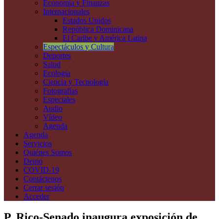
Economía y Finanzas
Internacionales
Estados Unidos
República Dominicana
El Caribe y América Latina
Espectáculos y Cultura
Deportes
Salud
Ecología
Ciencia y Tecnología
Fotografías
Especiales
Audio
Vídeo
Agenda
Agenda
Servicios
Quiénes Somos
Demo
COVID-19
Contáctenos
Cerrar sesión
Acceder
P. Rico-Senado inaugura exposición de