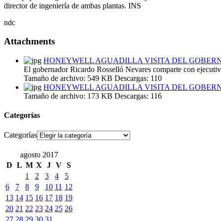
director de ingeniería de ambas plantas. INS
ndc
Attachments
HONEYWELL AGUADILLA VISITA DEL GOBERN
El gobernador Ricardo Rosselló Nevares comparte con ejecutiv
Tamaño de archivo:
549 KB
Descargas:
110
HONEYWELL AGUADILLA VISITA DEL GOBERN
Tamaño de archivo:
173 KB
Descargas:
116
Categorías
Categorías
agosto 2017
D
L
M
X
J
V
S
1
2
3
4
5
6
7
8
9
10
11
12
13
14
15
16
17
18
19
20
21
22
23
24
25
26
27
28
29
30
31