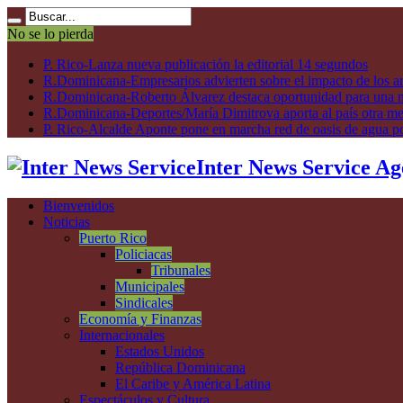
No se lo pierda
P. Rico-Lanza nueva publicación la editorial 14 segundos
R.Dominicana-Empresarios advierten sobre el impacto de los ar
R.Dominicana-Roberto Álvarez destaca oportunidad para una n
R.Dominicana-Deportes/María Dimitrova aporta al país otra m
P. Rico-Alcalde Aponte pone en marcha red de oasis de agua p
Inter News Service Ag
Bienvenidos
Noticias
Puerto Rico
Policiacas
Tribunales
Municipales
Sindicales
Economía y Finanzas
Internacionales
Estados Unidos
República Dominicana
El Caribe y América Latina
Espectáculos y Cultura