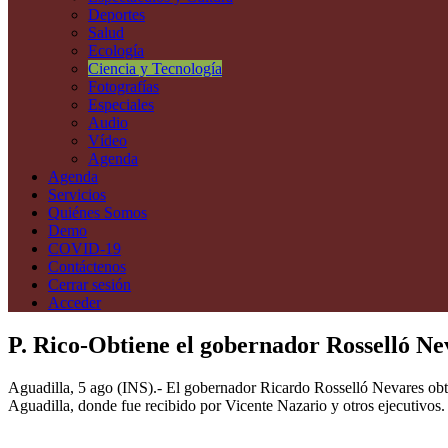
Deportes
Salud
Ecología
Ciencia y Tecnología
Fotografías
Especiales
Audio
Vídeo
Agenda
Agenda
Servicios
Quiénes Somos
Demo
COVID-19
Contáctenos
Cerrar sesión
Acceder
P. Rico-Obtiene el gobernador Rosselló Ne
Aguadilla, 5 ago (INS).- El gobernador Ricardo Rosselló Nevares obtu
Aguadilla, donde fue recibido por Vicente Nazario y otros ejecutivos.