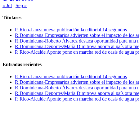
« Jul
Sep »
Titulares
P. Rico-Lanza nueva publicación la editorial 14 segundos
R.Dominicana-Empresarios advierten sobre el impacto de los ar
R.Dominicana-Roberto Álvarez destaca oportunidad para una n
R.Dominicana-Deportes/María Dimitrova aporta al país otra m
P. Rico-Alcalde Aponte pone en marcha red de oasis de agua p
Entradas recientes
P. Rico-Lanza nueva publicación la editorial 14 segundos
R.Dominicana-Empresarios advierten sobre el impacto de los ar
R.Dominicana-Roberto Álvarez destaca oportunidad para una n
R.Dominicana-Deportes/María Dimitrova aporta al país otra m
P. Rico-Alcalde Aponte pone en marcha red de oasis de agua p