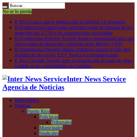
No se lo pierda
P. Rico-Lanza nueva publicación la editorial 14 segundos
R.Dominicana-Empresarios advierten sobre el impacto de los
aranceles del 12.5% a las exportaciones nacionales
R.Dominicana-Roberto Álvarez destaca oportunidad para una
nueva etapa de desarrollo comercial entre México y RD
R.Dominicana-Deportes/María Dimitrova aporta al país otra
medalla de oro en los XXV Juegos Centroamericanos
P. Rico-Alcalde Aponte pone en marcha red de oasis de agua
potable en las comunidades de Carolina
Inter News Service
Agencia de Noticias
Bienvenidos
Noticias
Puerto Rico
Policiacas
Tribunales
Municipales
Sindicales