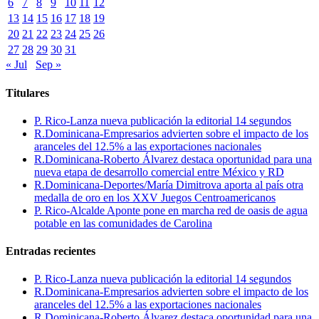
6
7
8
9
10
11
12
13
14
15
16
17
18
19
20
21
22
23
24
25
26
27
28
29
30
31
« Jul
Sep »
Titulares
P. Rico-Lanza nueva publicación la editorial 14 segundos
R.Dominicana-Empresarios advierten sobre el impacto de los
aranceles del 12.5% a las exportaciones nacionales
R.Dominicana-Roberto Álvarez destaca oportunidad para una
nueva etapa de desarrollo comercial entre México y RD
R.Dominicana-Deportes/María Dimitrova aporta al país otra
medalla de oro en los XXV Juegos Centroamericanos
P. Rico-Alcalde Aponte pone en marcha red de oasis de agua
potable en las comunidades de Carolina
Entradas recientes
P. Rico-Lanza nueva publicación la editorial 14 segundos
R.Dominicana-Empresarios advierten sobre el impacto de los
aranceles del 12.5% a las exportaciones nacionales
R.Dominicana-Roberto Álvarez destaca oportunidad para una