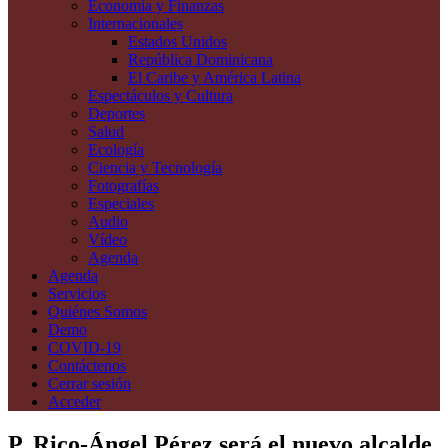
Economía y Finanzas
Internacionales
Estados Unidos
República Dominicana
El Caribe y América Latina
Espectáculos y Cultura
Deportes
Salud
Ecología
Ciencia y Tecnología
Fotografías
Especiales
Audio
Vídeo
Agenda
Agenda
Servicios
Quiénes Somos
Demo
COVID-19
Contáctenos
Cerrar sesión
Acceder
P. Rico-Ángel Pérez será el nuevo alcalde