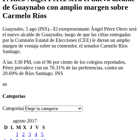
de Guaynabo con amplio margen sobre
Carmelo Ríos
Guaynabo, 5 ago (INS).- El exrepresentante Ángel Pérez Otero será
el nuevo alcalde de Guaynabo, luego de que las cifras entregadas
por la Comisión Estatal de Elecciones (CEE) le dieran un amplio
margen de ventaja sobre su contendor, el senador Carmelo Ríos
Santiago.
A las 3:30 PM, con el 96 por ciento de los colegios reportados,
Pérez prevalece con un 70.31% de las preferencias, contra un
29.69% de Ríos Santiago. INS
aa
Categorías
Categorías
agosto 2017
D
L
M
X
J
V
S
1
2
3
4
5