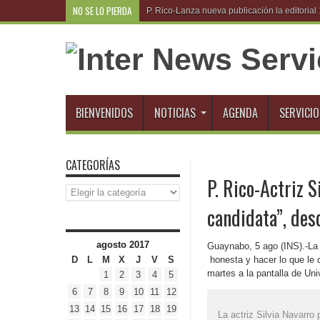
NO SE LO PIERDA
R.
BIENVENIDOS
NOTICIAS
AGENDA
SERVICIO
CATEGORÍAS
P. Rico-Actriz S
Categorías
candidata”, des
agosto 2017
Guaynabo, 5 ago (INS).-La 
D
L
M
X
J
V
S
honesta y hacer lo que le d
martes a la pantalla de Uni
1
2
3
4
5
6
7
8
9
10
11
12
13
14
15
16
17
18
19
La actriz Silvia Navarro