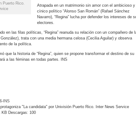
n Puerto Rico.
Atrapada en un matrimonio sin amor con el ambicioso y
rvice
cínico político “Alonso San Román” (Rafael Sánchez
Navarro), “Regina” lucha por defender los intereses de s
electores.
o en las filas políticas, “Regina” reanuda su relación con un compañero de l
r González), trata con una media hermana celosa (Cecilia Aguilar) y observa
nto de la política.
mó que la historia de “Regina”, quien se propone transformar el destino de su
ará a las féminas en todas partes. INS
6-INS
o protagoniza "La candidata" por Univisión Puerto Rico. Inter News Service
 KB
Descargas:
100