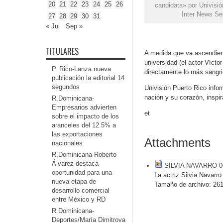
20
21
22
23
24
25
26
candidata» por Univisió
Inter News Se
27
28
29
30
31
« Jul
Sep »
TITULARES
A medida que va ascendiend
universidad (el actor Vícto
P. Rico-Lanza nueva
directamente lo más sangrie
publicación la editorial 14
segundos
Univisión Puerto Rico infor
nación y su corazón, inspir
R.Dominicana-
Empresarios advierten
et
sobre el impacto de los
aranceles del 12.5% a
las exportaciones
Attachments
nacionales
R.Dominicana-Roberto
Álvarez destaca
SILVIA NAVARRO-0
oportunidad para una
La actriz Silvia Navarr
nueva etapa de
Tamaño de archivo:
261
desarrollo comercial
entre México y RD
R.Dominicana-
Deportes/María Dimitrova