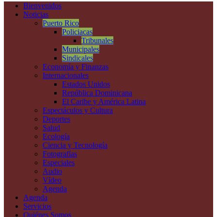
Bienvenidos
Noticias
Puerto Rico
Policiacas
Tribunales
Municipales
Sindicales
Economía y Finanzas
Internacionales
Estados Unidos
República Dominicana
El Caribe y América Latina
Espectáculos y Cultura
Deportes
Salud
Ecología
Ciencia y Tecnología
Fotografías
Especiales
Audio
Vídeo
Agenda
Agenda
Servicios
Quiénes Somos