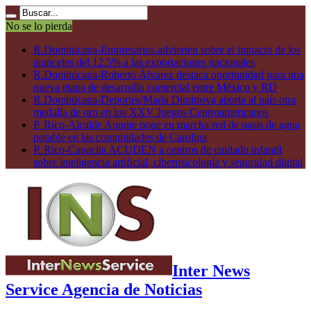
No se lo pierda
R.Dominicana-Empresarios advierten sobre el impacto de los
aranceles del 12.5% a las exportaciones nacionales
R.Dominicana-Roberto Álvarez destaca oportunidad para una
nueva etapa de desarrollo comercial entre México y RD
R.Dominicana-Deportes/María Dimitrova aporta al país otra
medalla de oro en los XXV Juegos Centroamericanos
P. Rico-Alcalde Aponte pone en marcha red de oasis de agua
potable en las comunidades de Carolina
P. Rico-Capacita ACUDEN a centros de cuidado infantil
sobre inteligencia artificial, ciberpsicología y seguridad digital
Inter News
Service Agencia de Noticias