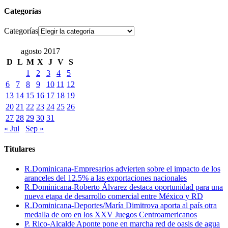
Categorías
Categorías
agosto 2017
D
L
M
X
J
V
S
1
2
3
4
5
6
7
8
9
10
11
12
13
14
15
16
17
18
19
20
21
22
23
24
25
26
27
28
29
30
31
« Jul
Sep »
Titulares
R.Dominicana-Empresarios advierten sobre el impacto de los
aranceles del 12.5% a las exportaciones nacionales
R.Dominicana-Roberto Álvarez destaca oportunidad para una
nueva etapa de desarrollo comercial entre México y RD
R.Dominicana-Deportes/María Dimitrova aporta al país otra
medalla de oro en los XXV Juegos Centroamericanos
P. Rico-Alcalde Aponte pone en marcha red de oasis de agua