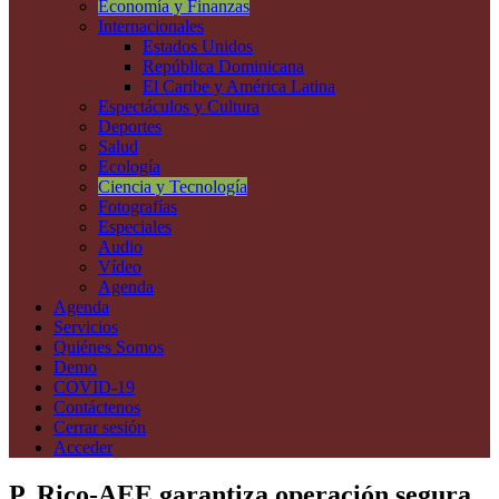
Economía y Finanzas
Internacionales
Estados Unidos
República Dominicana
El Caribe y América Latina
Espectáculos y Cultura
Deportes
Salud
Ecología
Ciencia y Tecnología
Fotografías
Especiales
Audio
Vídeo
Agenda
Agenda
Servicios
Quiénes Somos
Demo
COVID-19
Contáctenos
Cerrar sesión
Acceder
P. Rico-AEE garantiza operación segura