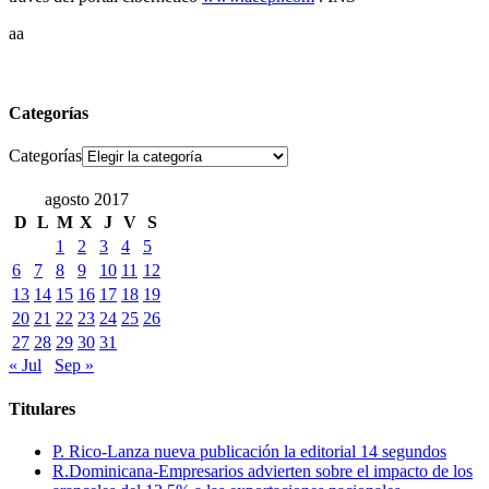
aa
Categorías
Categorías
agosto 2017
D
L
M
X
J
V
S
1
2
3
4
5
6
7
8
9
10
11
12
13
14
15
16
17
18
19
20
21
22
23
24
25
26
27
28
29
30
31
« Jul
Sep »
Titulares
P. Rico-Lanza nueva publicación la editorial 14 segundos
R.Dominicana-Empresarios advierten sobre el impacto de los