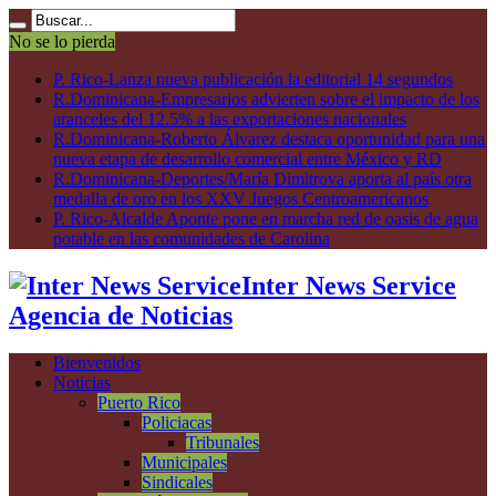
No se lo pierda
P. Rico-Lanza nueva publicación la editorial 14 segundos
R.Dominicana-Empresarios advierten sobre el impacto de los
aranceles del 12.5% a las exportaciones nacionales
R.Dominicana-Roberto Álvarez destaca oportunidad para una
nueva etapa de desarrollo comercial entre México y RD
R.Dominicana-Deportes/María Dimitrova aporta al país otra
medalla de oro en los XXV Juegos Centroamericanos
P. Rico-Alcalde Aponte pone en marcha red de oasis de agua
potable en las comunidades de Carolina
Inter News Service
Agencia de Noticias
Bienvenidos
Noticias
Puerto Rico
Policiacas
Tribunales
Municipales
Sindicales