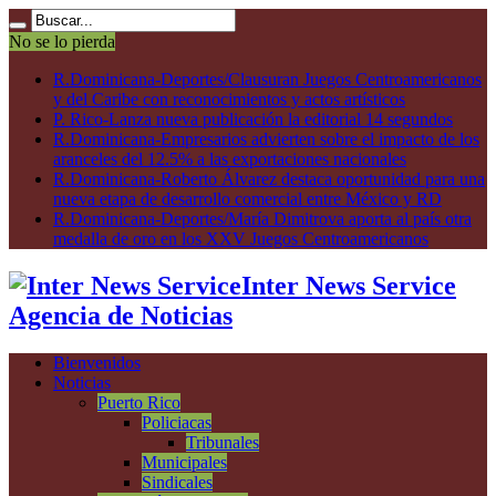
No se lo pierda
R.Dominicana-Deportes/Clausuran Juegos Centroamericanos
y del Caribe con reconocimientos y actos artísticos
P. Rico-Lanza nueva publicación la editorial 14 segundos
R.Dominicana-Empresarios advierten sobre el impacto de los
aranceles del 12.5% a las exportaciones nacionales
R.Dominicana-Roberto Álvarez destaca oportunidad para una
nueva etapa de desarrollo comercial entre México y RD
R.Dominicana-Deportes/María Dimitrova aporta al país otra
medalla de oro en los XXV Juegos Centroamericanos
Inter News Service
Agencia de Noticias
Bienvenidos
Noticias
Puerto Rico
Policiacas
Tribunales
Municipales
Sindicales