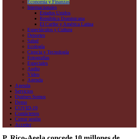
Economía y Finanzas
Internacionales
Estados Unidos
República Dominicana
El Caribe y América Latina
Espectáculos y Cultura
Deportes
Salud
Ecología
Ciencia y Tecnología
Fotografías
Especiales
Audio
Vídeo
Agenda
Agenda
Servicios
Quiénes Somos
Demo
COVID-19
Contáctenos
Cerrar sesión
Acceder
P. Rico-Aeela concede 10 millones de