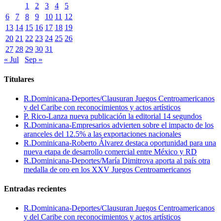
1
2
3
4
5
6
7
8
9
10
11
12
13
14
15
16
17
18
19
20
21
22
23
24
25
26
27
28
29
30
31
« Jul
Sep »
Titulares
R.Dominicana-Deportes/Clausuran Juegos Centroamericanos
y del Caribe con reconocimientos y actos artísticos
P. Rico-Lanza nueva publicación la editorial 14 segundos
R.Dominicana-Empresarios advierten sobre el impacto de los
aranceles del 12.5% a las exportaciones nacionales
R.Dominicana-Roberto Álvarez destaca oportunidad para una
nueva etapa de desarrollo comercial entre México y RD
R.Dominicana-Deportes/María Dimitrova aporta al país otra
medalla de oro en los XXV Juegos Centroamericanos
Entradas recientes
R.Dominicana-Deportes/Clausuran Juegos Centroamericanos
y del Caribe con reconocimientos y actos artísticos