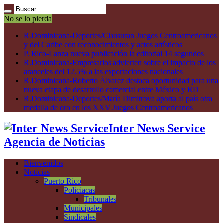
No se lo pierda
R.Dominicana-Deportes/Clausuran Juegos Centroamericanos
y del Caribe con reconocimientos y actos artísticos
P. Rico-Lanza nueva publicación la editorial 14 segundos
R.Dominicana-Empresarios advierten sobre el impacto de los
aranceles del 12.5% a las exportaciones nacionales
R.Dominicana-Roberto Álvarez destaca oportunidad para una
nueva etapa de desarrollo comercial entre México y RD
R.Dominicana-Deportes/María Dimitrova aporta al país otra
medalla de oro en los XXV Juegos Centroamericanos
Inter News Service
Agencia de Noticias
Bienvenidos
Noticias
Puerto Rico
Policiacas
Tribunales
Municipales
Sindicales