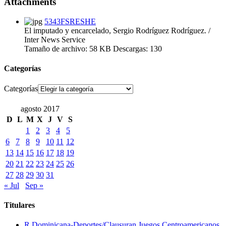
Attachments
5343FSRESHE
El imputado y encarcelado, Sergio Rodríguez Rodríguez. /
Inter News Service
Tamaño de archivo:
58 KB
Descargas:
130
Categorías
Categorías
agosto 2017
D
L
M
X
J
V
S
1
2
3
4
5
6
7
8
9
10
11
12
13
14
15
16
17
18
19
20
21
22
23
24
25
26
27
28
29
30
31
« Jul
Sep »
Titulares
R.Dominicana-Deportes/Clausuran Juegos Centroamericanos