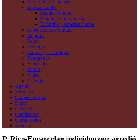
Economía y Finanzas
Internacionales
Estados Unidos
República Dominicana
El Caribe y América Latina
Espectáculos y Cultura
Deportes
Salud
Ecología
Ciencia y Tecnología
Fotografías
Especiales
Audio
Vídeo
Agenda
Agenda
Servicios
Quiénes Somos
Demo
COVID-19
Contáctenos
Cerrar sesión
Acceder
P. Rico-Encarcelan individuo que agredió