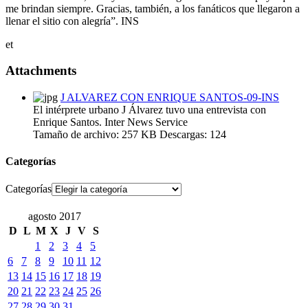
me brindan siempre. Gracias, también, a los fanáticos que llegaron a
llenar el sitio con alegría”. INS
et
Attachments
J ALVAREZ CON ENRIQUE SANTOS-09-INS
El intérprete urbano J Álvarez tuvo una entrevista con
Enrique Santos. Inter News Service
Tamaño de archivo:
257 KB
Descargas:
124
Categorías
Categorías
agosto 2017
D
L
M
X
J
V
S
1
2
3
4
5
6
7
8
9
10
11
12
13
14
15
16
17
18
19
20
21
22
23
24
25
26
27
28
29
30
31