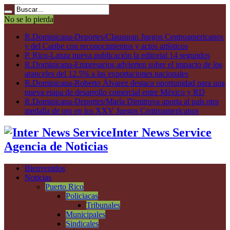
No se lo pierda
R.Dominicana-Deportes/Clausuran Juegos Centroamericanos
y del Caribe con reconocimientos y actos artísticos
P. Rico-Lanza nueva publicación la editorial 14 segundos
R.Dominicana-Empresarios advierten sobre el impacto de los
aranceles del 12.5% a las exportaciones nacionales
R.Dominicana-Roberto Álvarez destaca oportunidad para una
nueva etapa de desarrollo comercial entre México y RD
R.Dominicana-Deportes/María Dimitrova aporta al país otra
medalla de oro en los XXV Juegos Centroamericanos
Inter News Service
Agencia de Noticias
Bienvenidos
Noticias
Puerto Rico
Policiacas
Tribunales
Municipales
Sindicales