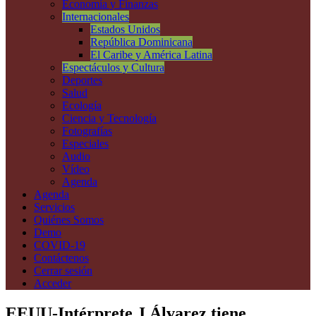
Economía y Finanzas
Internacionales
Estados Unidos
República Dominicana
El Caribe y América Latina
Espectáculos y Cultura
Deportes
Salud
Ecología
Ciencia y Tecnología
Fotografías
Especiales
Audio
Vídeo
Agenda
Agenda
Servicios
Quiénes Somos
Demo
COVID-19
Contáctenos
Cerrar sesión
Acceder
EEUU-Intérprete J Álvarez tiene