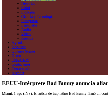
Deportes
Salud
Ecología
Ciencia y Tecnología
Fotografías
Especiales
Audio
Vídeo
Agenda
Agenda
Servicios
Quiénes Somos
Demo
COVID-19
Contáctenos
Cerrar sesión
Acceder
EEUU-Intérprete Bad Bunny anuncia alian
Miami, 1 ago (INS).-El artista de trap latino Bad Bunny firmó un co