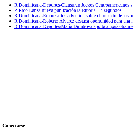
R.Dominicana-Deportes/Clausuran Juegos Centroamericanos y de
P. Rico-Lanza nueva publicación la editorial 14 segundos
R.Dominicana-Empresarios advierten sobre el impacto de los ar
R.Dominicana-Roberto Álvarez destaca oportunidad para una n
R.Dominicana-Deportes/María Dimitrova aporta al país otra m
Conectarse