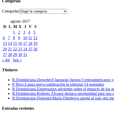
Categorías
Categorías
agosto 2017
D
L
M
X
J
V
S
1
2
3
4
5
6
7
8
9
10
11
12
13
14
15
16
17
18
19
20
21
22
23
24
25
26
27
28
29
30
31
« Jul
Sep »
Titulares
R.Dominicana-Deportes/Clausuran Juegos Centroamericanos y de
P. Rico-Lanza nueva publicación la editorial 14 segundos
R.Dominicana-Empresarios advierten sobre el impacto de los ar
R.Dominicana-Roberto Álvarez destaca oportunidad para una n
R.Dominicana-Deportes/María Dimitrova aporta al país otra m
Entradas recientes