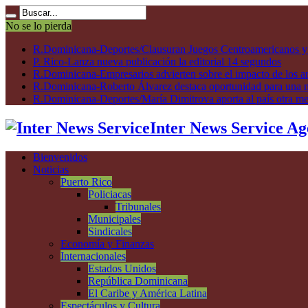
No se lo pierda
R.Dominicana-Deportes/Clausuran Juegos Centroamericanos y de
P. Rico-Lanza nueva publicación la editorial 14 segundos
R.Dominicana-Empresarios advierten sobre el impacto de los ar
R.Dominicana-Roberto Álvarez destaca oportunidad para una n
R.Dominicana-Deportes/María Dimitrova aporta al país otra m
Inter News Service Ag
Bienvenidos
Noticias
Puerto Rico
Policiacas
Tribunales
Municipales
Sindicales
Economía y Finanzas
Internacionales
Estados Unidos
República Dominicana
El Caribe y América Latina
Espectáculos y Cultura