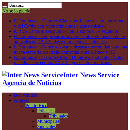
No se lo pierda
R.Dominicana-Deportes/Clausuran Juegos Centroamericanos
y del Caribe con reconocimientos y actos artísticos
P. Rico-Lanza nueva publicación la editorial 14 segundos
R.Dominicana-Empresarios advierten sobre el impacto de los
aranceles del 12.5% a las exportaciones nacionales
R.Dominicana-Roberto Álvarez destaca oportunidad para una
nueva etapa de desarrollo comercial entre México y RD
R.Dominicana-Deportes/María Dimitrova aporta al país otra
medalla de oro en los XXV Juegos Centroamericanos
Inter News Service
Agencia de Noticias
Bienvenidos
Noticias
Puerto Rico
Policiacas
Tribunales
Municipales
Sindicales