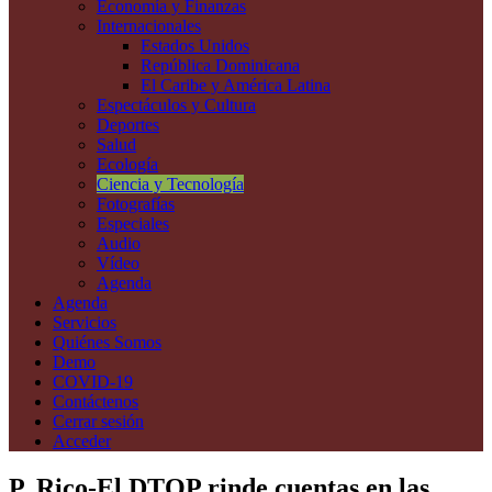
Economía y Finanzas
Internacionales
Estados Unidos
República Dominicana
El Caribe y América Latina
Espectáculos y Cultura
Deportes
Salud
Ecología
Ciencia y Tecnología
Fotografías
Especiales
Audio
Vídeo
Agenda
Agenda
Servicios
Quiénes Somos
Demo
COVID-19
Contáctenos
Cerrar sesión
Acceder
P. Rico-El DTOP rinde cuentas en las