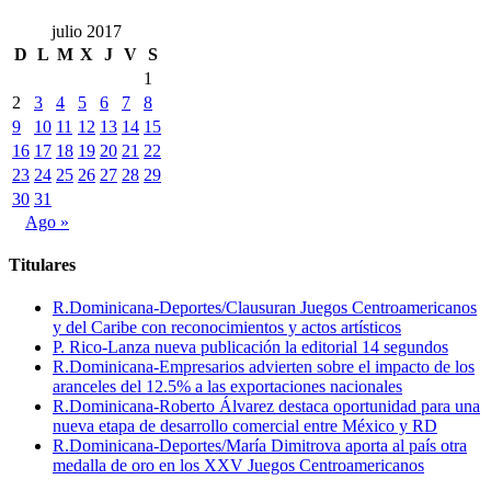
julio 2017
D
L
M
X
J
V
S
1
2
3
4
5
6
7
8
9
10
11
12
13
14
15
16
17
18
19
20
21
22
23
24
25
26
27
28
29
30
31
Ago »
Titulares
R.Dominicana-Deportes/Clausuran Juegos Centroamericanos
y del Caribe con reconocimientos y actos artísticos
P. Rico-Lanza nueva publicación la editorial 14 segundos
R.Dominicana-Empresarios advierten sobre el impacto de los
aranceles del 12.5% a las exportaciones nacionales
R.Dominicana-Roberto Álvarez destaca oportunidad para una
nueva etapa de desarrollo comercial entre México y RD
R.Dominicana-Deportes/María Dimitrova aporta al país otra
medalla de oro en los XXV Juegos Centroamericanos