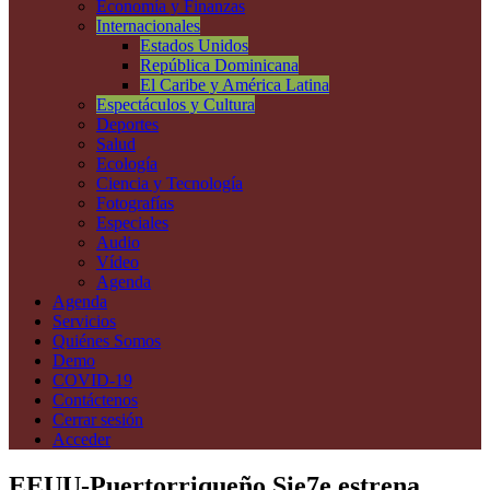
Economía y Finanzas
Internacionales
Estados Unidos
República Dominicana
El Caribe y América Latina
Espectáculos y Cultura
Deportes
Salud
Ecología
Ciencia y Tecnología
Fotografías
Especiales
Audio
Vídeo
Agenda
Agenda
Servicios
Quiénes Somos
Demo
COVID-19
Contáctenos
Cerrar sesión
Acceder
EEUU-Puertorriqueño Sie7e estrena