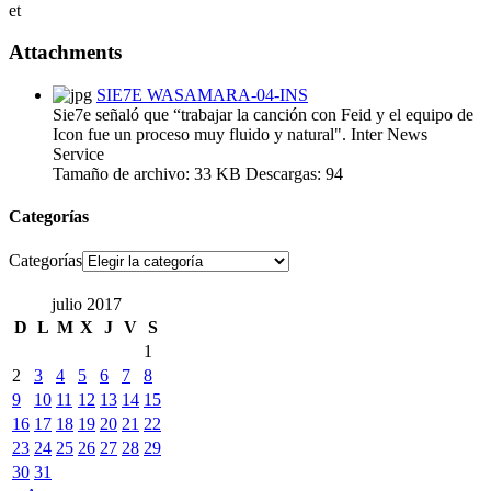
et
Attachments
SIE7E WASAMARA-04-INS
Sie7e señaló que “trabajar la canción con Feid y el equipo de
Icon fue un proceso muy fluido y natural". Inter News
Service
Tamaño de archivo:
33 KB
Descargas:
94
Categorías
Categorías
julio 2017
D
L
M
X
J
V
S
1
2
3
4
5
6
7
8
9
10
11
12
13
14
15
16
17
18
19
20
21
22
23
24
25
26
27
28
29
30
31