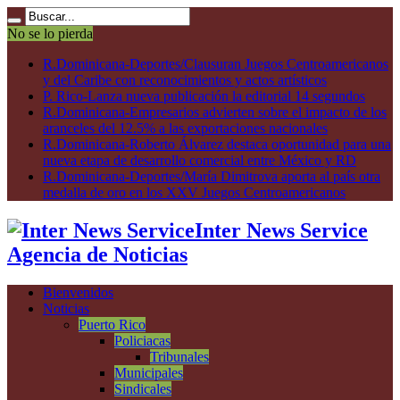
No se lo pierda
R.Dominicana-Deportes/Clausuran Juegos Centroamericanos
y del Caribe con reconocimientos y actos artísticos
P. Rico-Lanza nueva publicación la editorial 14 segundos
R.Dominicana-Empresarios advierten sobre el impacto de los
aranceles del 12.5% a las exportaciones nacionales
R.Dominicana-Roberto Álvarez destaca oportunidad para una
nueva etapa de desarrollo comercial entre México y RD
R.Dominicana-Deportes/María Dimitrova aporta al país otra
medalla de oro en los XXV Juegos Centroamericanos
Inter News Service
Agencia de Noticias
Bienvenidos
Noticias
Puerto Rico
Policiacas
Tribunales
Municipales
Sindicales