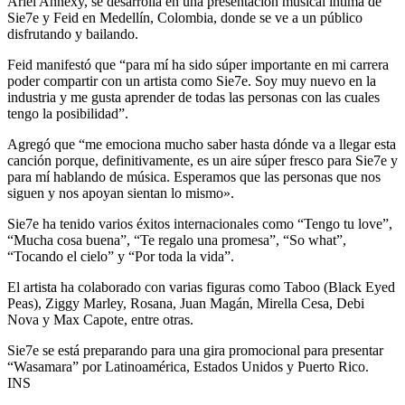
Ariel Annexy, se desarrolla en una presentación musical íntima de
Sie7e y Feid en Medellín, Colombia, donde se ve a un público
disfrutando y bailando.
Feid manifestó que “para mí ha sido súper importante en mi carrera
poder compartir con un artista como Sie7e. Soy muy nuevo en la
industria y me gusta aprender de todas las personas con las cuales
tengo la posibilidad”.
Agregó que “me emociona mucho saber hasta dónde va a llegar esta
canción porque, definitivamente, es un aire súper fresco para Sie7e y
para mí hablando de música. Esperamos que las personas que nos
siguen y nos apoyan sientan lo mismo».
Sie7e ha tenido varios éxitos internacionales como “Tengo tu love”,
“Mucha cosa buena”, “Te regalo una promesa”, “So what”,
“Tocando el cielo” y “Por toda la vida”.
El artista ha colaborado con varias figuras como Taboo (Black Eyed
Peas), Ziggy Marley, Rosana, Juan Magán, Mirella Cesa, Debi
Nova y Max Capote, entre otras.
Sie7e se está preparando para una gira promocional para presentar
“Wasamara” por Latinoamérica, Estados Unidos y Puerto Rico.
INS