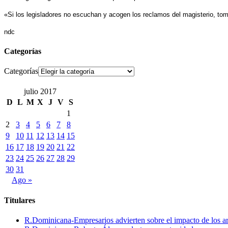
«Si los legisladores no escuchan y acogen los reclamos del magisterio, tom
ndc
Categorías
Categorías
julio 2017
D
L
M
X
J
V
S
1
2
3
4
5
6
7
8
9
10
11
12
13
14
15
16
17
18
19
20
21
22
23
24
25
26
27
28
29
30
31
Ago »
Titulares
R.Dominicana-Empresarios advierten sobre el impacto de los ar