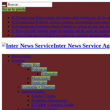
No se lo pierda
R.Dominicana-Empresarios advierten sobre el impacto de los ar
R.Dominicana-Roberto Álvarez destaca oportunidad para una n
R.Dominicana-Deportes/María Dimitrova aporta al país otra m
P. Rico-Alcalde Aponte pone en marcha red de oasis de agua p
P. Rico-Capacita ACUDEN a centros de cuidado infantil sobre inte
Inter News Service Ag
Bienvenidos
Noticias
Puerto Rico
Policiacas
Tribunales
Municipales
Sindicales
Economía y Finanzas
Internacionales
Estados Unidos
República Dominicana
El Caribe y América Latina
Espectáculos y Cultura