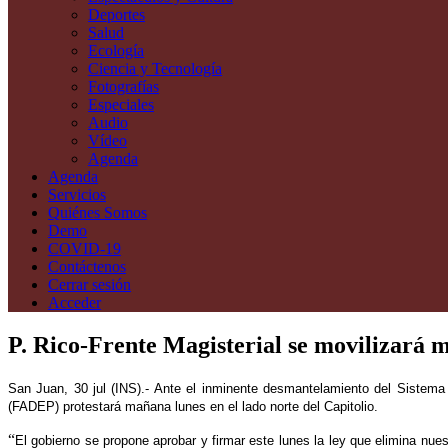
Deportes
Salud
Ecología
Ciencia y Tecnología
Fotografías
Especiales
Audio
Vídeo
Agenda
Agenda
Servicios
Quiénes Somos
Demo
COVID-19
Contáctenos
Cerrar sesión
Acceder
P. Rico-Frente Magisterial se movilizará m
San Juan, 30 jul (INS).- Ante el inminente desmantelamiento del Sistema
(FADEP) protestará mañana lunes en el lado norte del Capitolio.
“
El gobierno se propone aprobar y firmar este lunes la ley que elimina nues