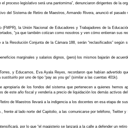
 el proceso legislativo será una pantomima”, denunciaron dirigentes de la org
utivo del Sistema de Retiro de Maestros, Armando Rivera, anunció el pasado 
o (FMPR), la Unión Nacional de Educadores y Trabajadores de la Educació
tados, “ya que también cotizan como nosotros y ven cómo entierran sus rec
paso a la Resolución Conjunta de la Cámara 188, serán “reclasificados” según
eficios marginales y salarios dignos, (pero) los mismos bajarán de acuerdo
rres, y Educamos, Eva Ayala Reyes, recordaron que habían advertido que l
sustituirlo por uno de tipo “pay as you go” (similar a las cuentas 401k).
se apropiaría de los fondos del sistema que pertenecen a quienes hemos ap
nes de este año fiscal y vendería a precio de liquidación los demás activos de
etiro de Maestros llevará a la indigencia a los docentes en esa etapa de sus
rente al lado norte del Capitolio, a las comunicarse por teléfono, Twitter y 
.
ensificará, por lo que “el magisterio se lanzará a la calle a defender un retiro