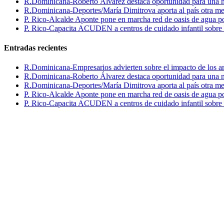
R.Dominicana-Roberto Álvarez destaca oportunidad para una n
R.Dominicana-Deportes/María Dimitrova aporta al país otra m
P. Rico-Alcalde Aponte pone en marcha red de oasis de agua p
P. Rico-Capacita ACUDEN a centros de cuidado infantil sobre inte
Entradas recientes
R.Dominicana-Empresarios advierten sobre el impacto de los ar
R.Dominicana-Roberto Álvarez destaca oportunidad para una n
R.Dominicana-Deportes/María Dimitrova aporta al país otra m
P. Rico-Alcalde Aponte pone en marcha red de oasis de agua p
P. Rico-Capacita ACUDEN a centros de cuidado infantil sobre inte