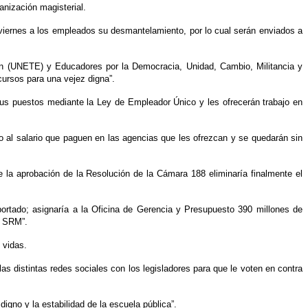
anización magisterial.
viernes a los empleados su desmantelamiento, por lo cual serán enviados a
n (UNETE) y Educadores por la Democracia, Unidad, Cambio, Militancia y
ursos para una vejez digna”.
 sus puestos mediante la Ley de Empleador Único y les ofrecerán trabajo en
 al salario que paguen en las agencias que les ofrezcan y se quedarán sin
a aprobación de la Resolución de la Cámara 188 eliminaría finalmente el
ortado; asignaría a la Oficina de Gerencia y Presupuesto 390 millones de
l SRM”.
 vidas.
las distintas redes sociales con los legisladores para que le voten en contra
 digno y la estabilidad de la escuela pública”.