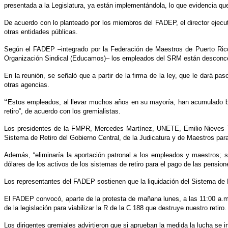
presentada a la Legislatura, ya están implementándola, lo que evidencia que
De acuerdo con lo planteado por los miembros del FADEP, el director ejec
otras entidades públicas.
Según el FADEP –integrado por la Federación de Maestros de Puerto Ric
Organización Sindical (Educamos)– los empleados del SRM están desconcer
En la reunión, se señaló que a partir de la firma de la ley, que le dará 
otras agencias.
“
Estos empleados, al llevar muchos años en su mayoría, han acumulado ben
retiro”, de acuerdo con los gremialistas.
Los presidentes de la FMPR, Mercedes Martínez, UNETE, Emilio Nieves To
Sistema de Retiro del Gobierno Central, de la Judicatura y de Maestros para 
Además, “eliminaría la aportación patronal a los empleados y maestros; 
dólares de los activos de los sistemas de retiro para el pago de las pensio
Los representantes del FADEP sostienen que la liquidación del Sistema de R
El FADEP convocó, aparte de la protesta de mañana lunes, a las 11:00 a.m., f
de la legislación para viabilizar la R de la C 188 que destruye nuestro retiro
Los dirigentes gremiales advirtieron que si aprueban la medida la lucha se int