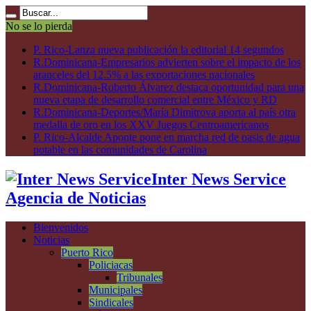
No se lo pierda
P. Rico-Lanza nueva publicación la editorial 14 segundos
R.Dominicana-Empresarios advierten sobre el impacto de los
aranceles del 12.5% a las exportaciones nacionales
R.Dominicana-Roberto Álvarez destaca oportunidad para una
nueva etapa de desarrollo comercial entre México y RD
R.Dominicana-Deportes/María Dimitrova aporta al país otra
medalla de oro en los XXV Juegos Centroamericanos
P. Rico-Alcalde Aponte pone en marcha red de oasis de agua
potable en las comunidades de Carolina
Inter News Service
Agencia de Noticias
Bienvenidos
Noticias
Puerto Rico
Policiacas
Tribunales
Municipales
Sindicales