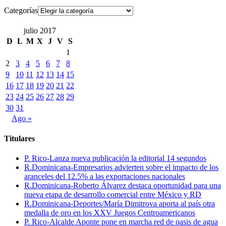
Categorías
julio 2017
D
L
M
X
J
V
S
1
2
3
4
5
6
7
8
9
10
11
12
13
14
15
16
17
18
19
20
21
22
23
24
25
26
27
28
29
30
31
Ago »
Titulares
P. Rico-Lanza nueva publicación la editorial 14 segundos
R.Dominicana-Empresarios advierten sobre el impacto de los
aranceles del 12.5% a las exportaciones nacionales
R.Dominicana-Roberto Álvarez destaca oportunidad para una
nueva etapa de desarrollo comercial entre México y RD
R.Dominicana-Deportes/María Dimitrova aporta al país otra
medalla de oro en los XXV Juegos Centroamericanos
P. Rico-Alcalde Aponte pone en marcha red de oasis de agua