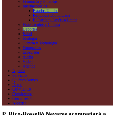
Economía y Finanzas
Internacionales
Estados Unidos
República Dominicana
El Caribe y América Latina
Espectáculos y Cultura
Deportes
Salud
Ecología
Ciencia y Tecnología
Fotografías
Especiales
Audio
Vídeo
Agenda
Agenda
Servicios
Quiénes Somos
Demo
COVID-19
Contáctenos
Cerrar sesión
Acceder
P. Rico-Rosselló Nevares acompañará a