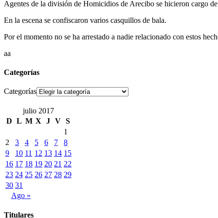
Agentes de la división de Homicidios de Arecibo se hicieron cargo de l
En la escena se confiscaron varios casquillos de bala.
Por el momento no se ha arrestado a nadie relacionado con estos hec
aa
Categorías
Categorías
julio 2017
D
L
M
X
J
V
S
1
2
3
4
5
6
7
8
9
10
11
12
13
14
15
16
17
18
19
20
21
22
23
24
25
26
27
28
29
30
31
Ago »
Titulares