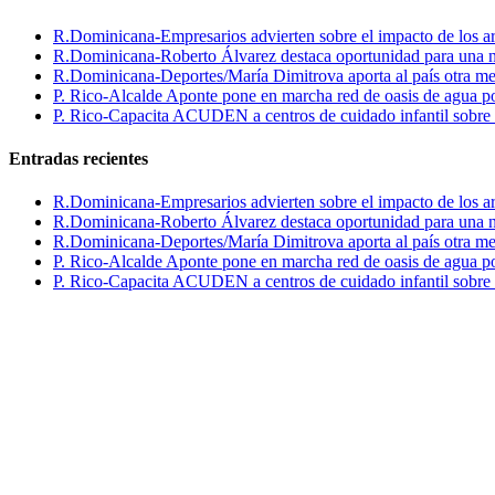
R.Dominicana-Empresarios advierten sobre el impacto de los ar
R.Dominicana-Roberto Álvarez destaca oportunidad para una n
R.Dominicana-Deportes/María Dimitrova aporta al país otra m
P. Rico-Alcalde Aponte pone en marcha red de oasis de agua p
P. Rico-Capacita ACUDEN a centros de cuidado infantil sobre inte
Entradas recientes
R.Dominicana-Empresarios advierten sobre el impacto de los ar
R.Dominicana-Roberto Álvarez destaca oportunidad para una n
R.Dominicana-Deportes/María Dimitrova aporta al país otra m
P. Rico-Alcalde Aponte pone en marcha red de oasis de agua p
P. Rico-Capacita ACUDEN a centros de cuidado infantil sobre inte