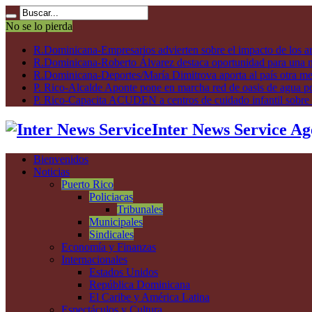
No se lo pierda
R.Dominicana-Empresarios advierten sobre el impacto de los ar
R.Dominicana-Roberto Álvarez destaca oportunidad para una n
R.Dominicana-Deportes/María Dimitrova aporta al país otra m
P. Rico-Alcalde Aponte pone en marcha red de oasis de agua p
P. Rico-Capacita ACUDEN a centros de cuidado infantil sobre inte
Inter News Service Ag
Bienvenidos
Noticias
Puerto Rico
Policiacas
Tribunales
Municipales
Sindicales
Economía y Finanzas
Internacionales
Estados Unidos
República Dominicana
El Caribe y América Latina
Espectáculos y Cultura