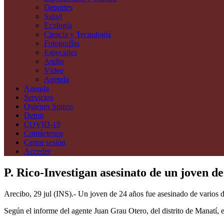
Deportes
Salud
Ecología
Ciencia y Tecnología
Fotografías
Especiales
Audio
Vídeo
Agenda
Agenda
Servicios
Quiénes Somos
Demo
COVID-19
Contáctenos
Cerrar sesión
Acceder
P. Rico-Investigan asesinato de un joven d
Arecibo, 29 jul (INS).- Un joven de 24 años fue asesinado de varios di
Según el informe del agente Juan Grau Otero, del distrito de Manatí, e