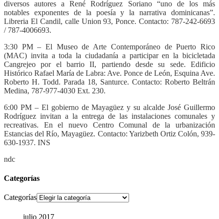
diversos autores a René Rodríguez Soriano “uno de los más
notables exponentes de la poesía y la narrativa dominicanas”.
Libreria El Candil, calle Union 93, Ponce. Contacto: 787-242-6693
/ 787-4006693.
3:30 PM – El Museo de Arte Contemporáneo de Puerto Rico
(MAC) invita a toda la ciudadanía a participar en la bicicletada
Cangrejeo por el barrio II, partiendo desde su sede. Edificio
Histórico Rafael María de Labra: Ave. Ponce de León, Esquina Ave.
Roberto H. Todd. Parada 18, Santurce. Contacto: Roberto Beltrán
Medina, 787-977-4030 Ext. 230.
6:00 PM – El gobierno de Mayagüez y su alcalde José Guillermo
Rodríguez invitan a la entrega de las instalaciones comunales y
recreativas. En el nuevo Centro Comunal de la urbanización
Estancias del Río, Mayagüez. Contacto: Yarizbeth Ortiz Colón, 939-
630-1937. INS
ndc
Categorías
Categorías
julio 2017