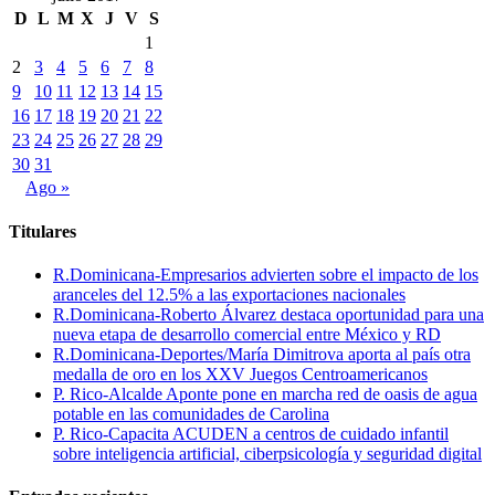
D
L
M
X
J
V
S
1
2
3
4
5
6
7
8
9
10
11
12
13
14
15
16
17
18
19
20
21
22
23
24
25
26
27
28
29
30
31
Ago »
Titulares
R.Dominicana-Empresarios advierten sobre el impacto de los
aranceles del 12.5% a las exportaciones nacionales
R.Dominicana-Roberto Álvarez destaca oportunidad para una
nueva etapa de desarrollo comercial entre México y RD
R.Dominicana-Deportes/María Dimitrova aporta al país otra
medalla de oro en los XXV Juegos Centroamericanos
P. Rico-Alcalde Aponte pone en marcha red de oasis de agua
potable en las comunidades de Carolina
P. Rico-Capacita ACUDEN a centros de cuidado infantil
sobre inteligencia artificial, ciberpsicología y seguridad digital