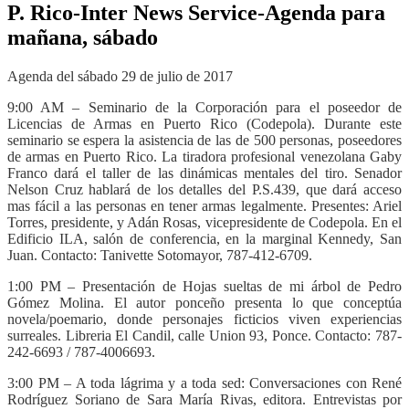
P. Rico-Inter News Service-Agenda para
mañana, sábado
Agenda del sábado 29 de julio de 2017
9:00 AM – Seminario de la Corporación para el poseedor de
Licencias de Armas en Puerto Rico (Codepola). Durante este
seminario se espera la asistencia de las de 500 personas, poseedores
de armas en Puerto Rico. La tiradora profesional venezolana Gaby
Franco dará el taller de las dinámicas mentales del tiro. Senador
Nelson Cruz hablará de los detalles del P.S.439, que dará acceso
mas fácil a las personas en tener armas legalmente. Presentes: Ariel
Torres, presidente, y Adán Rosas, vicepresidente de Codepola. En el
Edificio ILA, salón de conferencia, en la marginal Kennedy, San
Juan. Contacto: Tanivette Sotomayor, 787-412-6709.
1:00 PM – Presentación de Hojas sueltas de mi árbol de Pedro
Gómez Molina. El autor ponceño presenta lo que conceptúa
novela/poemario, donde personajes ficticios viven experiencias
surreales. Libreria El Candil, calle Union 93, Ponce. Contacto: 787-
242-6693 / 787-4006693.
3:00 PM – A toda lágrima y a toda sed: Conversaciones con René
Rodríguez Soriano de Sara María Rivas, editora. Entrevistas por