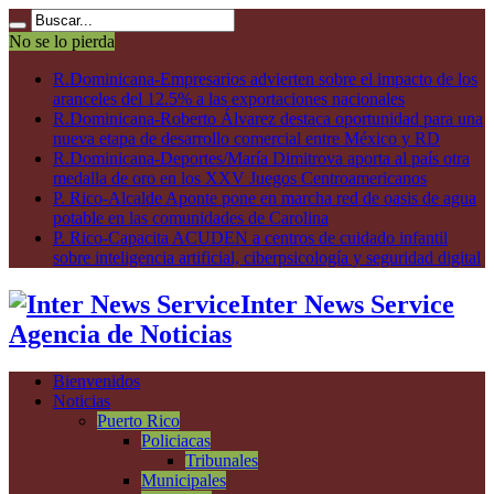
No se lo pierda
R.Dominicana-Empresarios advierten sobre el impacto de los
aranceles del 12.5% a las exportaciones nacionales
R.Dominicana-Roberto Álvarez destaca oportunidad para una
nueva etapa de desarrollo comercial entre México y RD
R.Dominicana-Deportes/María Dimitrova aporta al país otra
medalla de oro en los XXV Juegos Centroamericanos
P. Rico-Alcalde Aponte pone en marcha red de oasis de agua
potable en las comunidades de Carolina
P. Rico-Capacita ACUDEN a centros de cuidado infantil
sobre inteligencia artificial, ciberpsicología y seguridad digital
Inter News Service
Agencia de Noticias
Bienvenidos
Noticias
Puerto Rico
Policiacas
Tribunales
Municipales