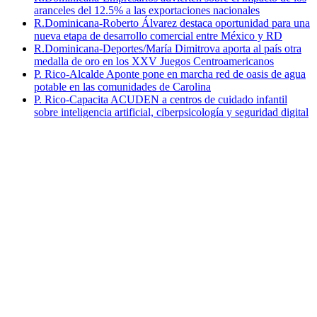
aranceles del 12.5% a las exportaciones nacionales
R.Dominicana-Roberto Álvarez destaca oportunidad para una
nueva etapa de desarrollo comercial entre México y RD
R.Dominicana-Deportes/María Dimitrova aporta al país otra
medalla de oro en los XXV Juegos Centroamericanos
P. Rico-Alcalde Aponte pone en marcha red de oasis de agua
potable en las comunidades de Carolina
P. Rico-Capacita ACUDEN a centros de cuidado infantil
sobre inteligencia artificial, ciberpsicología y seguridad digital