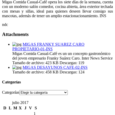
Migas Comida Casual-Café opera los siete días de la semana, cuenta
con un moderno salón comedor, cocina abierta, área exterior techada
con mesas y sillas, ideal para quienes deseen llevar consigo sus
mascotas, además de tener un amplio estacionacionamiento. INS
ndc
Attachments
MIGAS FRANKY SUAREZ CARO
PROPIETARIO-01-INS
Migas Comida Casual-Café es un un concepto gastronómico
del joven empresario Franky Suárez Caro. Inter News Service
Tamaño de archivo:
423 KB
Descargas:
119
MIGAS DESAYUNOS CAFE-02-INS
Tamaño de archivo:
458 KB
Descargas:
124
Categorías
Categorías
julio 2017
D
L
M
X
J
V
S
1