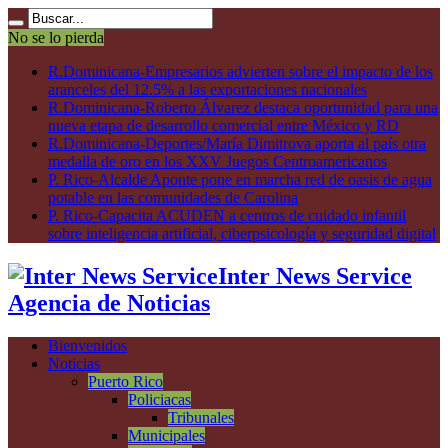
No se lo pierda
R.Dominicana-Empresarios advierten sobre el impacto de los
aranceles del 12.5% a las exportaciones nacionales
R.Dominicana-Roberto Álvarez destaca oportunidad para una
nueva etapa de desarrollo comercial entre México y RD
R.Dominicana-Deportes/María Dimitrova aporta al país otra
medalla de oro en los XXV Juegos Centroamericanos
P. Rico-Alcalde Aponte pone en marcha red de oasis de agua
potable en las comunidades de Carolina
P. Rico-Capacita ACUDEN a centros de cuidado infantil
sobre inteligencia artificial, ciberpsicología y seguridad digital
Inter News Service
Agencia de Noticias
Bienvenidos
Noticias
Puerto Rico
Policiacas
Tribunales
Municipales