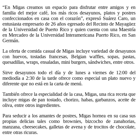
“
En Migas creamos un espacio para disfrutar entre amigos y en
familia del mejor café, los más ricos desayunos, platos y postres
confeccionados en casa con el corazón”, expresó Suárez Caro, un
entusiasta empresario de 26 años egresado del Recinto de Mayagüez
de la Universidad de Puerto Rico y quien cuenta con una Maestría
en Mercadeo de la Universidad Interamericana Puerto Rico, en San
Germán.
La oferta de comida casual de Migas incluye variedad de desayunos
con huevos, tostadas francesas, Belgian waffles, sopas, pastas,
quesadillas, wraps, ensaladas, mini burgers, sándwiches, entre otros.
Sirve desayunos todo el día y de lunes a viernes de 12:00 del
mediodía a 2:30 de la tarde ofrece como especial un plato nuevo y
diferente que no está en la carta de menú.
También ofrece la especialidad de la casa, Migas, una rica receta que
incluye migas de pan tostado, chorizo, habas, garbanzos, aceite de
oliva, entre otros ingredientes.
Para seducir a los amantes de postres, Migas hornea en su casa sus
propias delicias tales como brownies, bizcocho de zanahorias,
manzana, cheesecakes, galletas de avena y de trocitos de chocolate,
entre otras ricuras.