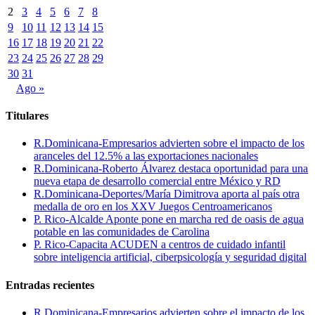
2
3
4
5
6
7
8
9
10
11
12
13
14
15
16
17
18
19
20
21
22
23
24
25
26
27
28
29
30
31
Ago »
Titulares
R.Dominicana-Empresarios advierten sobre el impacto de los
aranceles del 12.5% a las exportaciones nacionales
R.Dominicana-Roberto Álvarez destaca oportunidad para una
nueva etapa de desarrollo comercial entre México y RD
R.Dominicana-Deportes/María Dimitrova aporta al país otra
medalla de oro en los XXV Juegos Centroamericanos
P. Rico-Alcalde Aponte pone en marcha red de oasis de agua
potable en las comunidades de Carolina
P. Rico-Capacita ACUDEN a centros de cuidado infantil
sobre inteligencia artificial, ciberpsicología y seguridad digital
Entradas recientes
R.Dominicana-Empresarios advierten sobre el impacto de los