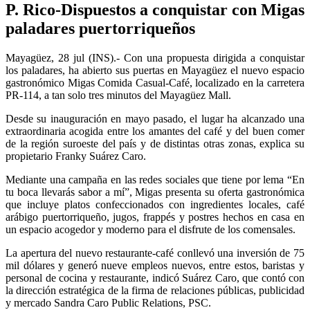
P. Rico-Dispuestos a conquistar con Migas
paladares puertorriqueños
Mayagüez, 28 jul (INS).- Con una propuesta dirigida a conquistar
los paladares, ha abierto sus puertas en Mayagüez el nuevo espacio
gastronómico Migas Comida Casual-Café, localizado en la carretera
PR-114, a tan solo tres minutos del Mayagüez Mall.
Desde su inauguración en mayo pasado, el lugar ha alcanzado una
extraordinaria acogida entre los amantes del café y del buen comer
de la región suroeste del país y de distintas otras zonas, explica su
propietario Franky Suárez Caro.
Mediante una campaña en las redes sociales que tiene por lema “En
tu boca llevarás sabor a mí”, Migas presenta su oferta gastronómica
que incluye platos confeccionados con ingredientes locales, café
arábigo puertorriqueño, jugos, frappés y postres hechos en casa en
un espacio acogedor y moderno para el disfrute de los comensales.
La apertura del nuevo restaurante-café conllevó una inversión de 75
mil dólares y generó nueve empleos nuevos, entre estos, baristas y
personal de cocina y restaurante, indicó Suárez Caro, que contó con
la dirección estratégica de la firma de relaciones públicas, publicidad
y mercado Sandra Caro Public Relations, PSC.