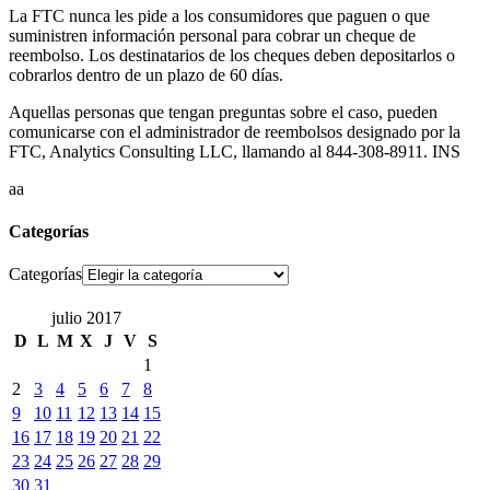
La FTC nunca les pide a los consumidores que paguen o que
suministren información personal para cobrar un cheque de
reembolso. Los destinatarios de los cheques deben depositarlos o
cobrarlos dentro de un plazo de 60 días.
Aquellas personas que tengan preguntas sobre el caso, pueden
comunicarse con el administrador de reembolsos designado por la
FTC, Analytics Consulting LLC, llamando al 844-308-8911. INS
aa
Categorías
Categorías
julio 2017
D
L
M
X
J
V
S
1
2
3
4
5
6
7
8
9
10
11
12
13
14
15
16
17
18
19
20
21
22
23
24
25
26
27
28
29
30
31