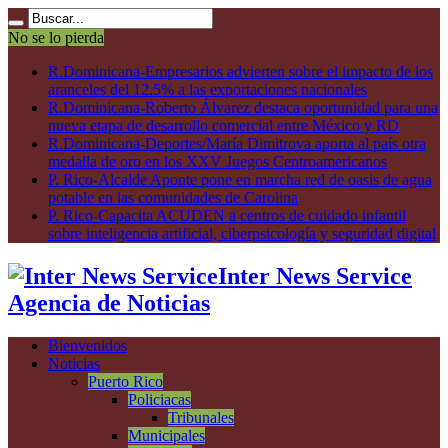
No se lo pierda
R.Dominicana-Empresarios advierten sobre el impacto de los
aranceles del 12.5% a las exportaciones nacionales
R.Dominicana-Roberto Álvarez destaca oportunidad para una
nueva etapa de desarrollo comercial entre México y RD
R.Dominicana-Deportes/María Dimitrova aporta al país otra
medalla de oro en los XXV Juegos Centroamericanos
P. Rico-Alcalde Aponte pone en marcha red de oasis de agua
potable en las comunidades de Carolina
P. Rico-Capacita ACUDEN a centros de cuidado infantil
sobre inteligencia artificial, ciberpsicología y seguridad digital
Inter News Service
Agencia de Noticias
Bienvenidos
Noticias
Puerto Rico
Policiacas
Tribunales
Municipales