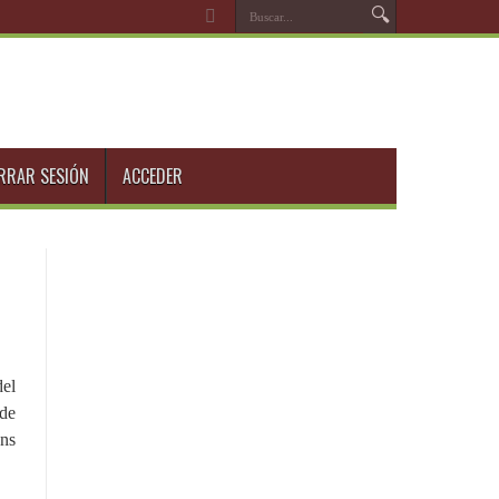
RRAR SESIÓN
ACCEDER
del
 de
ens