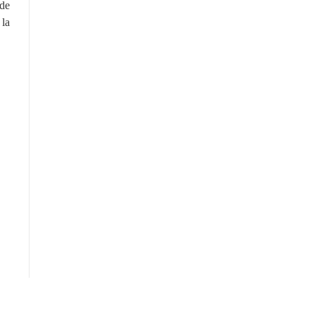
 de
 la