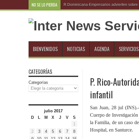
NO SE LO PIERDA
R.Dominicana-Empresarios advierten sobre e
BIENVENIDOS
NOTICIAS
AGENDA
SERVICIOS
CATEGORÍAS
P. Rico-Autorid
Categorías
infantil
San Juan, 28 jul (INS).
julio 2017
Cuerpo de Investigación 
D
L
M
X
J
V
S
la Familia, de un caso d
1
Hospital, en Santurce.
2
3
4
5
6
7
8
9
10
11
12
13
14
15