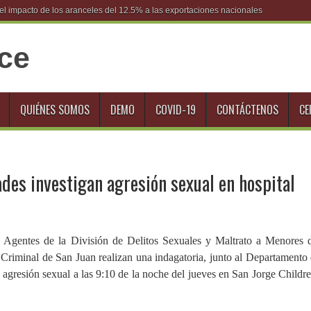
l impacto de los aranceles del 12.5% a las exportaciones nacionales
QUIÉNES SOMOS
DEMO
COVID-19
CONTÁCTENOS
CE
ades investigan agresión sexual en hospital
- Agentes de la División de Delitos Sexuales y Maltrato a Menores 
Criminal de San Juan realizan una indagatoria, junto al Departamento
e agresión sexual a las 9:10 de la noche del jueves en San Jorge Childr