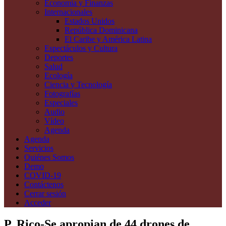
Economía y Finanzas
Internacionales
Estados Unidos
República Dominicana
El Caribe y América Latina
Espectáculos y Cultura
Deportes
Salud
Ecología
Ciencia y Tecnología
Fotografías
Especiales
Audio
Vídeo
Agenda
Agenda
Servicios
Quiénes Somos
Demo
COVID-19
Contáctenos
Cerrar sesión
Acceder
P. Rico-Se apropian de 44 drones de