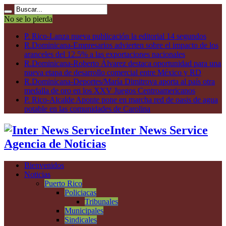
No se lo pierda
P. Rico-Lanza nueva publicación la editorial 14 segundos
R.Dominicana-Empresarios advierten sobre el impacto de los
aranceles del 12.5% a las exportaciones nacionales
R.Dominicana-Roberto Álvarez destaca oportunidad para una
nueva etapa de desarrollo comercial entre México y RD
R.Dominicana-Deportes/María Dimitrova aporta al país otra
medalla de oro en los XXV Juegos Centroamericanos
P. Rico-Alcalde Aponte pone en marcha red de oasis de agua
potable en las comunidades de Carolina
Inter News Service
Agencia de Noticias
Bienvenidos
Noticias
Puerto Rico
Policiacas
Tribunales
Municipales
Sindicales