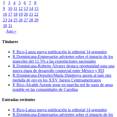
2
3
4
5
6
7
8
9
10
11
12
13
14
15
16
17
18
19
20
21
22
23
24
25
26
27
28
29
30
31
Ago »
Titulares
P. Rico-Lanza nueva publicación la editorial 14 segundos
R.Dominicana-Empresarios advierten sobre el impacto de los
aranceles del 12.5% a las exportaciones nacionales
R.Dominicana-Roberto Álvarez destaca oportunidad para una
nueva etapa de desarrollo comercial entre México y RD
R.Dominicana-Deportes/María Dimitrova aporta al país otra
medalla de oro en los XXV Juegos Centroamericanos
P. Rico-Alcalde Aponte pone en marcha red de oasis de agua
potable en las comunidades de Carolina
Entradas recientes
P. Rico-Lanza nueva publicación la editorial 14 segundos
R.Dominicana-Empresarios advierten sobre el impacto de los