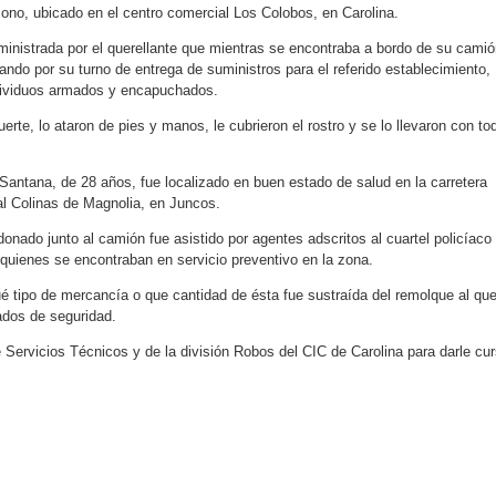
no, ubicado en el centro comercial Los Colobos, en Carolina.
ministrada por el querellante que mientras se encontraba a bordo de su cami
ndo por su turno de entrega de suministros para el referido establecimiento,
ndividuos armados y encapuchados.
te, lo ataron de pies y manos, le cubrieron el rostro y se lo llevaron con to
 Santana, de 28 años, fue localizado en buen estado de salud en la carretera
ial Colinas de Magnolia, en Juncos.
onado junto al camión fue asistido por agentes adscritos al cuartel policíaco
quienes se encontraban en servicio preventivo en la zona.
 tipo de mercancía o que cantidad de ésta fue sustraída del remolque al qu
ados de seguridad.
 Servicios Técnicos y de la división Robos del CIC de Carolina para darle cu