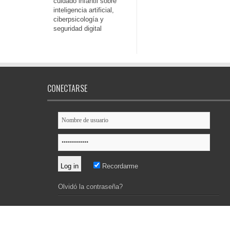
cuidado infantil sobre
inteligencia artificial,
ciberpsicología y
seguridad digital
CONECTARSE
Recordarme
Olvidó la contraseña?
© 2026 Grupo Periodístico NDC | Desarrollo:
DoceStudio
.