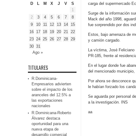
D
L
M
X
J
V
S
carga del supermercado Eco
1
Surge de la información su
2
3
4
5
6
7
8
Mack del año 1998, aguarda
9
10
11
12
13
14
15
fue sorprendido por dos i
16
17
18
19
20
21
22
Estos, bajo amenaza de muer
23
24
25
26
27
28
29
y camión cargado.
30
31
La víctima, José Feliciano
Ago »
PR-185, frente al residenc
En el lugar donde fue aband
TITULARES
del mencionado municipio, 
R.Dominicana-
Por ahora se desconoce qué
Empresarios advierten
le habían forzado los cand
sobre el impacto de los
aranceles del 12.5% a
Se aguarda por personal de
las exportaciones
a la investigación. INS
nacionales
aa
R.Dominicana-Roberto
Álvarez destaca
oportunidad para una
nueva etapa de
desarrollo comercial