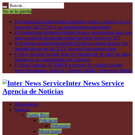
No se lo pierda
R.Dominicana-Empresarios advierten sobre el impacto de los
aranceles del 12.5% a las exportaciones nacionales
R.Dominicana-Roberto Álvarez destaca oportunidad para una
nueva etapa de desarrollo comercial entre México y RD
R.Dominicana-Deportes/María Dimitrova aporta al país otra
medalla de oro en los XXV Juegos Centroamericanos
P. Rico-Alcalde Aponte pone en marcha red de oasis de agua
potable en las comunidades de Carolina
P. Rico-Capacita ACUDEN a centros de cuidado infantil
sobre inteligencia artificial, ciberpsicología y seguridad digital
Inter News Service
Agencia de Noticias
Bienvenidos
Noticias
Puerto Rico
Policiacas
Tribunales
Municipales