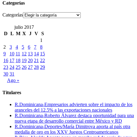
Categorías
Categorías
julio 2017
D
L
M
X
J
V
S
1
2
3
4
5
6
7
8
9
10
11
12
13
14
15
16
17
18
19
20
21
22
23
24
25
26
27
28
29
30
31
Ago »
Titulares
R.Dominicana-Empresarios advierten sobre el impacto de los
aranceles del 12.5% a las exportaciones nacionales
R.Dominicana-Roberto Álvarez destaca oportunidad para una
nueva etapa de desarrollo comercial entre México y RD
R.Dominicana-Deportes/María Dimitrova aporta al país otra
medalla de oro en los XXV Juegos Centroamericanos