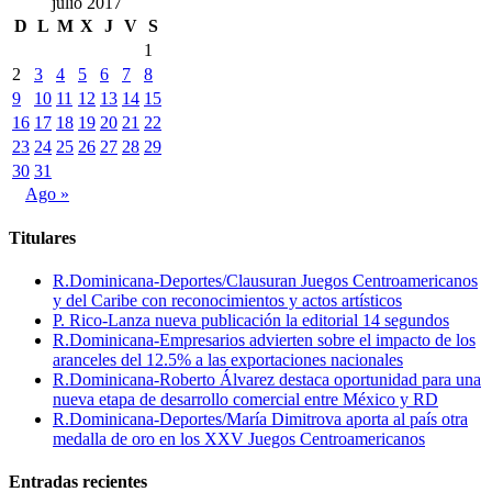
julio 2017
D
L
M
X
J
V
S
1
2
3
4
5
6
7
8
9
10
11
12
13
14
15
16
17
18
19
20
21
22
23
24
25
26
27
28
29
30
31
Ago »
Titulares
R.Dominicana-Deportes/Clausuran Juegos Centroamericanos
y del Caribe con reconocimientos y actos artísticos
P. Rico-Lanza nueva publicación la editorial 14 segundos
R.Dominicana-Empresarios advierten sobre el impacto de los
aranceles del 12.5% a las exportaciones nacionales
R.Dominicana-Roberto Álvarez destaca oportunidad para una
nueva etapa de desarrollo comercial entre México y RD
R.Dominicana-Deportes/María Dimitrova aporta al país otra
medalla de oro en los XXV Juegos Centroamericanos
Entradas recientes