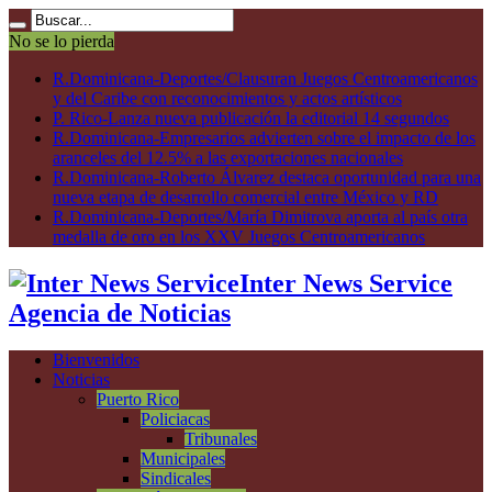
No se lo pierda
R.Dominicana-Deportes/Clausuran Juegos Centroamericanos
y del Caribe con reconocimientos y actos artísticos
P. Rico-Lanza nueva publicación la editorial 14 segundos
R.Dominicana-Empresarios advierten sobre el impacto de los
aranceles del 12.5% a las exportaciones nacionales
R.Dominicana-Roberto Álvarez destaca oportunidad para una
nueva etapa de desarrollo comercial entre México y RD
R.Dominicana-Deportes/María Dimitrova aporta al país otra
medalla de oro en los XXV Juegos Centroamericanos
Inter News Service
Agencia de Noticias
Bienvenidos
Noticias
Puerto Rico
Policiacas
Tribunales
Municipales
Sindicales