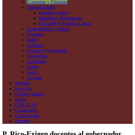
Economía y Finanzas
Internacionales
Estados Unidos
República Dominicana
El Caribe y América Latina
Espectáculos y Cultura
Deportes
Salud
Ecología
Ciencia y Tecnología
Fotografías
Especiales
Audio
Vídeo
Agenda
Agenda
Servicios
Quiénes Somos
Demo
COVID-19
Contáctenos
Cerrar sesión
Acceder
P. Rico-Exigen docentes al gobernador